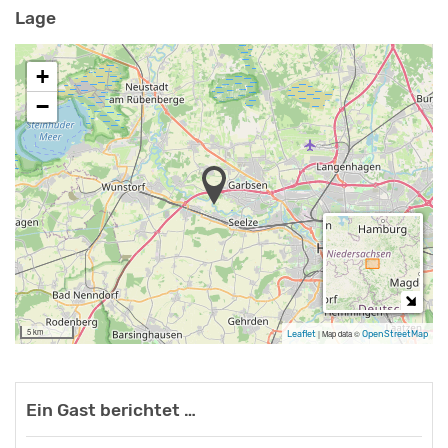
Lage
+
−
5 km
Leaflet
|
Map data ©
OpenStreetMap
Ein Gast berichtet …