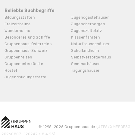
Beliebte Suchbegriffe
Bildungsstätten
Jugendgästehäuser
Freizeitheime
Jugendherbergen
Wanderheime
Jugendzeltplatz
Besonderes und Schiffe
Klassenfahrten
Gruppenhaus-Österreich
Naturfreundehäuser
Gruppenhaus-Schweiz
Schullandheim
Gruppenreisen
Selbstversorgerhaus
Gruppenunterkünfte
Seminarhäuser
Hostel
Tagungshäuser
Jugendbildungsstätte
© 1998-2026 Gruppenhaus.de
(UTF8/XMEEQE5G
20260807_120247 / 8.4.23)