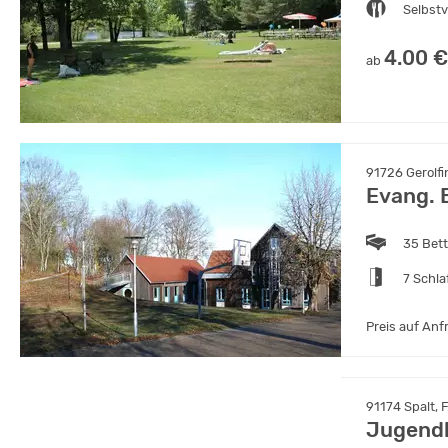
Selbst
4.00 €
ab
91726 Gerolf
Evang. 
35 Bet
7 Schl
Preis auf Anf
91174 Spalt, 
Jugendh