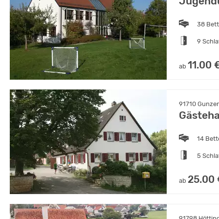
Jugendü
38 Bet
9 Schl
11.00 
ab
91710 Gunzen
Gästeh
14 Bet
5 Schl
25.00
ab
91798 Höttin