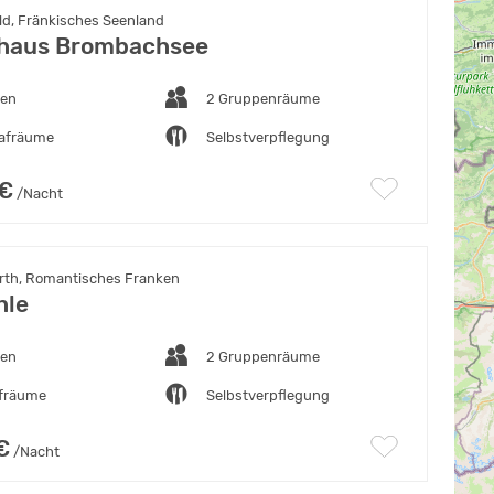
ld, Fränkisches Seenland
haus Brombachsee
ten
2 Gruppenräume
lafräume
Selbstverpflegung
 €
/Nacht
rth, Romantisches Franken
hle
ten
2 Gruppenräume
afräume
Selbstverpflegung
€
/Nacht