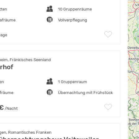
tten
10 Gruppenräume
lafräume
Vollverpflegung
rage
heim, Fränkisches Seenland
rhof
ten
1 Gruppenraum
afräume
Übernachtung mit Frühstück
 €
/Nacht
ngen, Romantisches Franken