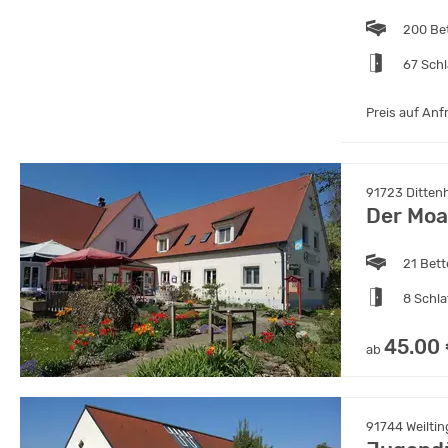
200 Be
67 Sch
Preis auf Anf
91723 Ditten
Der Moa
21 Bet
8 Schl
45.00
ab
91744 Weilti