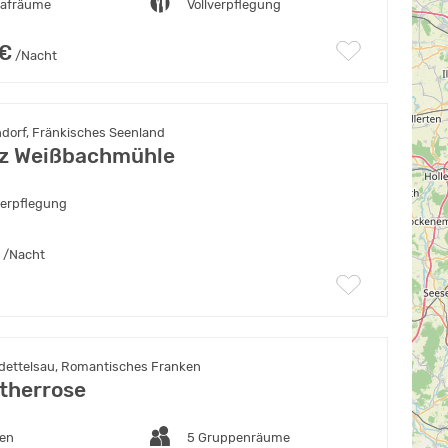
lafräume
Vollverpflegung
 €
/Nacht
dorf, Fränkisches Seenland
tz Weißbachmühle
verpflegung
/Nacht
ettelsau, Romantisches Franken
therrose
ten
5 Gruppenräume