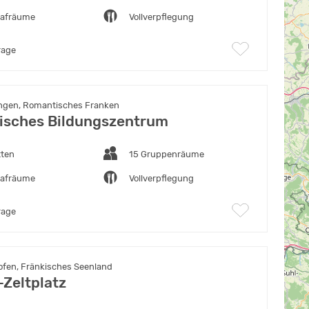
lafräume
Vollverpflegung
rage
ingen, Romantisches Franken
isches Bildungszentrum
tten
15 Gruppenräume
lafräume
Vollverpflegung
rage
fen, Fränkisches Seenland
Zeltplatz