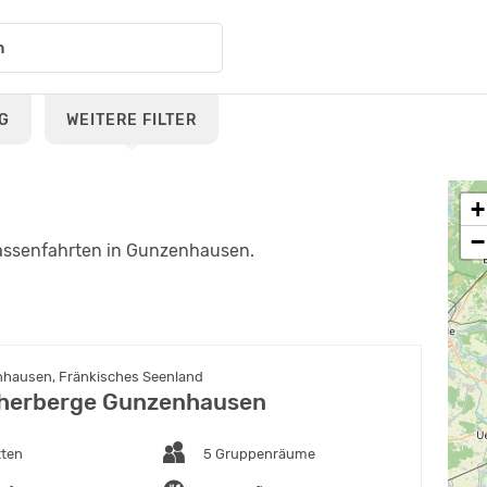
G
WEITERE FILTER
+
−
lassenfahrten in Gunzenhausen.
hausen, Fränkisches Seenland
herberge Gunzenhausen
tten
5 Gruppenräume