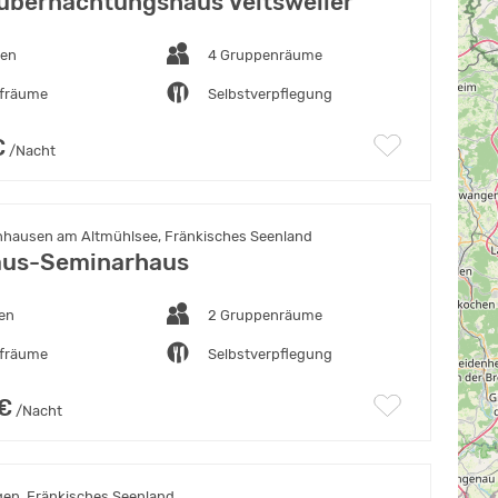
bernachtungshaus Veitsweiler
ten
4 Gruppenräume
afräume
Selbstverpflegung
€
/Nacht
hausen am Altmühlsee, Fränkisches Seenland
aus-Seminarhaus
ten
2 Gruppenräume
afräume
Selbstverpflegung
 €
/Nacht
gen, Fränkisches Seenland