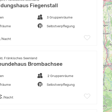
ldungshaus Fiegenstall
ten
3 Gruppenräume
afräume
Selbstverpflegung
/Nacht
ld, Fränkisches Seenland
reundehaus Brombachsee
ten
2 Gruppenräume
afräume
Selbstverpflegung
€
/Nacht