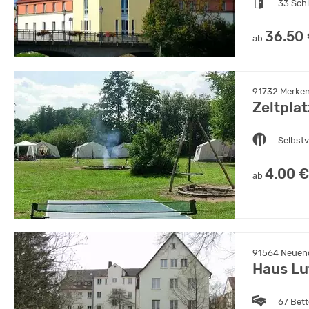
33 Sch
36.50
ab
91732 Merken
Zeltpla
Selbst
4.00 €
ab
91564 Neuend
Haus Lu
67 Bet