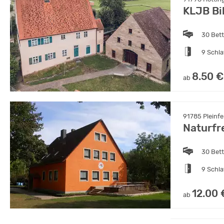
KLJB Bi
30 Bet
9 Schl
8.50 €
ab
91785 Pleinfe
Naturf
30 Bet
9 Schl
12.00 
ab