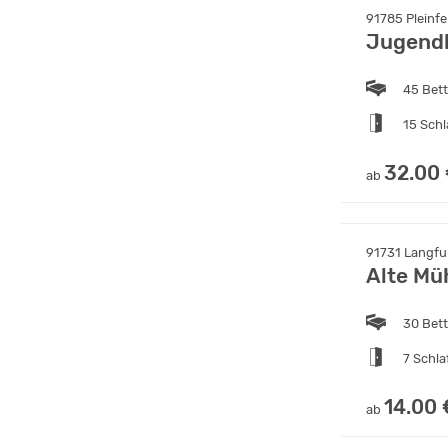
91785 Pleinfe
Jugend
45 Bet
15 Sch
32.00
ab
91731 Langfu
Alte Mü
30 Bet
7 Schl
14.00 
ab