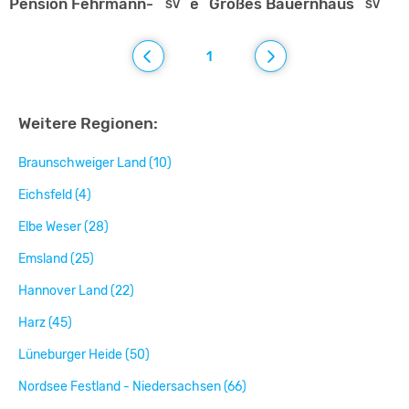
Pension Fehrmann-Kauke am Steinhuder Meer
Großes Bauernhaus
SV
SV
1
Weitere Regionen:
Braunschweiger Land (10)
Eichsfeld (4)
Elbe Weser (28)
Emsland (25)
Hannover Land (22)
Harz (45)
Lüneburger Heide (50)
Nordsee Festland - Niedersachsen (66)