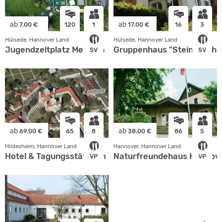
ab
ab
7.00 €
120
1
17.00 €
16
3
Hülsede, Hannover Land
Hülsede, Hannover Land
Jugendzeltplatz Meinsen
Gruppenhaus "Steinbruch"
SV
SV
ab
ab
69.00 €
65
8
38.00 €
86
5
Hildesheim, Hannover Land
Hannover, Hannover Land
Hotel & Tagungsstätte im Michaeliskloster
Naturfreundehaus Hannov
VP
VP