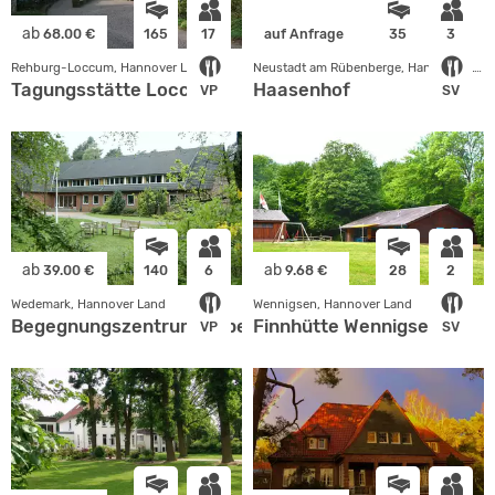
ab
68.00 €
165
17
auf Anfrage
35
3
Rehburg-Loccum, Hannover Land
Neustadt am Rübenberge, Hannover Land
Tagungsstätte Loccum
Haasenhof
VP
SV
ab
ab
39.00 €
140
6
9.68 €
28
2
Wedemark, Hannover Land
Wennigsen, Hannover Land
Begegnungszentrum Abbensen
Finnhütte Wennigsen
VP
SV