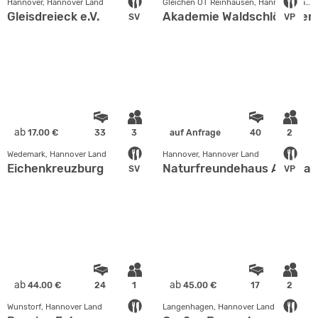
Hannover, Hannover Land
Gleichen OT Reinhausen, Hannover Land
Gleisdreieck e.V.
Akademie Waldschlößchen
SV
VP
ab
17.00 €
33
3
auf Anfrage
40
2
Wedemark, Hannover Land
Hannover, Hannover Land
Eichenkreuzburg
Naturfreundehaus Am Bla
SV
VP
ab
ab
44.00 €
24
1
45.00 €
17
2
Wunstorf, Hannover Land
Langenhagen, Hannover Land