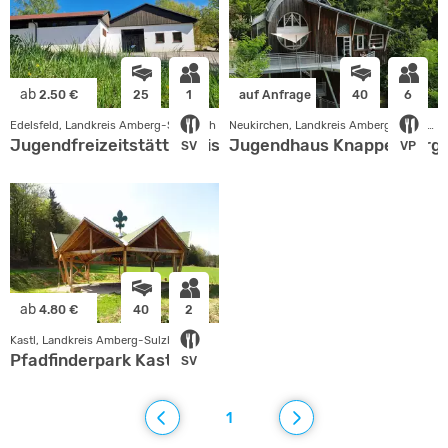
ab
2.50 €
25
1
auf Anfrage
40
6
Edelsfeld, Landkreis Amberg-Sulzbach
Neukirchen, Landkreis Amberg-Sulzbach
Jugendfreizeitstätte Weissenberg
Jugendhaus Knappenberg
SV
VP
ab
4.80 €
40
2
Kastl, Landkreis Amberg-Sulzbach
Pfadfinderpark Kastl
SV
1