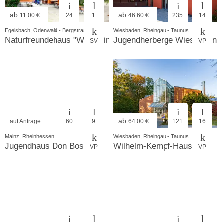
ab
ab
11.00 €
24
1
46.60 €
235
14
Egelsbach, Odenwald - Bergstrasse
Wiesbaden, Rheingau - Taunus
Naturfreundehaus "Waldheim"
Jugendherberge Wiesbaden
SV
VP
ab
auf Anfrage
60
9
64.00 €
121
16
Mainz, Rheinhessen
Wiesbaden, Rheingau - Taunus
Jugendhaus Don Bosco
Wilhelm-Kempf-Haus
VP
VP