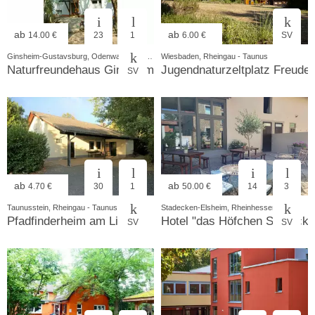
ab
ab
14.00 €
23
1
6.00 €
SV
Ginsheim-Gustavsburg, Odenwald - Bergstrasse
Wiesbaden, Rheingau - Taunus
Naturfreundehaus Ginsheim
Jugendnaturzeltplatz Freude
SV
ab
ab
4.70 €
30
1
50.00 €
14
3
Taunusstein, Rheingau - Taunus
Stadecken-Elsheim, Rheinhessen
Pfadfinderheim am Limes
Hotel "das Höfchen Stadecke
SV
SV