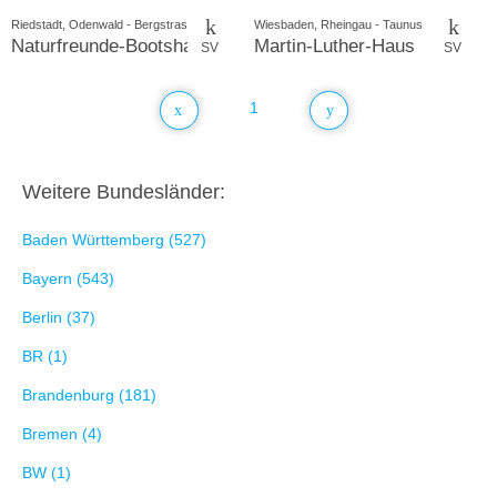
Riedstadt, Odenwald - Bergstrasse
Wiesbaden, Rheingau - Taunus
Naturfreunde-Bootshaus
Martin-Luther-Haus
SV
SV
1
Weitere Bundesländer:
Baden Württemberg (527)
Bayern (543)
Berlin (37)
BR (1)
Brandenburg (181)
Bremen (4)
BW (1)