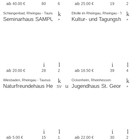
ab
ab
40.00 €
80
6
25.00 €
19
2
Schlangenbad, Rheingau - Taunus
Eltville im Rheingau, Rheingau - Taunus
Seminarhaus SAMPURNA
Kultur- und Tagungshaus
+
+
ab
ab
20.00 €
28
2
16.50 €
39
4
Wiesbaden, Rheingau - Taunus
Ockenheim, Rheinhessen
Naturfreundehaus Heidehäuschen
Jugendhaus St. Georg
SV
+
ab
ab
5.00 €
15
1
22.00 €
30
2