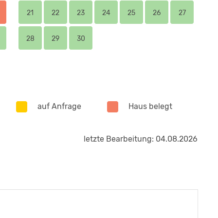
21
22
23
24
25
26
27
28
29
30
auf Anfrage
Haus belegt
letzte Bearbeitung: 04.08.2026