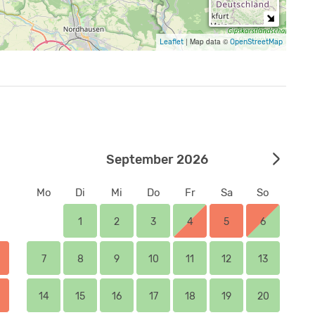
lage) mit Wiesen- und Waldfläche
|
Map data ©
Leaflet
OpenStreetMap
ndet hier Platz
September 2026
Mo
Di
Mi
Do
Fr
Sa
So
1
2
3
4
5
6
7
8
9
10
11
12
13
14
15
16
17
18
19
20