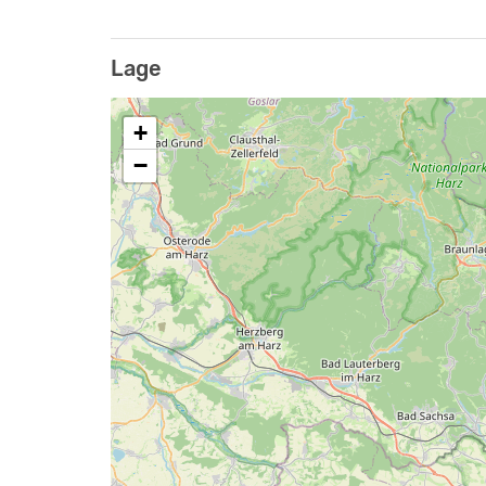
- Kaffeemaschine
- Mikrowelle
Lage
- Wasserkocher
+
Gruppenräume:
−
- Speisesaal (6x10m) & angrenzend mit Faltw
- Kaminzimmer (6x6m) mit offenem Kamin.
- Medienraum mit Podest (6x12m)
- Mehrzweckraum (6x11m)
- kleiner Seminarraum (4,8x4,8m)
- Kupferstube (mit Tresen, Platz für ca. 20 Pe
- Tischtennis- & Kickerraum (4x9m)
- Billardraum (7,5x6m) mit angrenzender Chil
Kostenloses W-Lan steht in einigen Räumen z