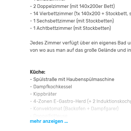
- 2 Doppelzimmer (mit 140x200er Bett)
- 14 Vierbettzimmer (1x 140x200 + Stockbett, 
- 1 Sechsbettzimmer (mit Stockbetten)
- 1 Achtbettzimmer (mit Stockbetten)
Jedes Zimmer verfügt über ein eigenes Bad u
von wo aus man auf das große Gelände und in
Küche:
- Spülstraße mit Haubenspülmaschine
- Dampfkochkessel
- Kippbräter
- 4-Zonen E-Gastro-Herd (+ 2 Induktionskochp
- Konvektomat (Backofen + Dampfgarer)
- Doppelfritteuse
mehr anzeigen ...
- Aufschnittmaschine
- 2 große Kühlschränke und Tiefkühlschrank