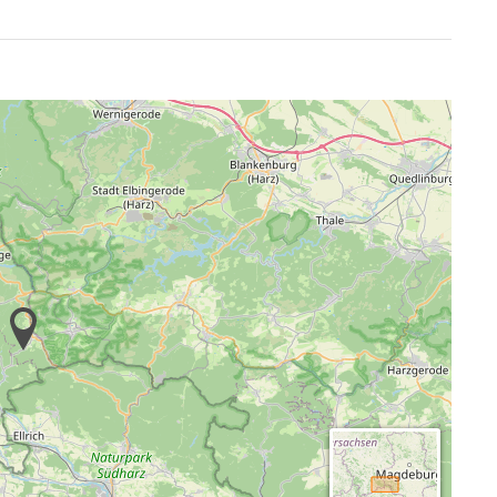
and:
rsonen)
l-Lounge (10x3m)
ur Verfügung.