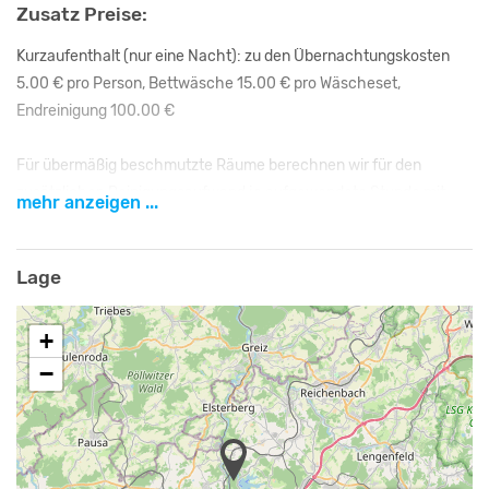
Zusatz Preise:
Kurzaufenthalt (nur eine Nacht): zu den Übernachtungskosten
5.00 € pro Person, Bettwäsche 15.00 € pro Wäscheset,
Endreinigung 100.00 €
Für übermäßig beschmutzte Räume berechnen wir für den
zusätzlichen Reinigungsaufwand je aufgewendete Stunde mit
mehr anzeigen ...
40.00 €.
Anmerkung Pauschalpreis:
Lage
Aus Gründen der Wirtschaftlichkeit erheben wir für
Teilnehmerzahlen unter 15 Personen (Kinder unter 2 Jahren
+
werden nicht berücksichtigt), ein Leerbettengeld von 15.00 € pro
−
Nacht und Person.
Achtung Neue Preise
Ab 2025 neue Preise :