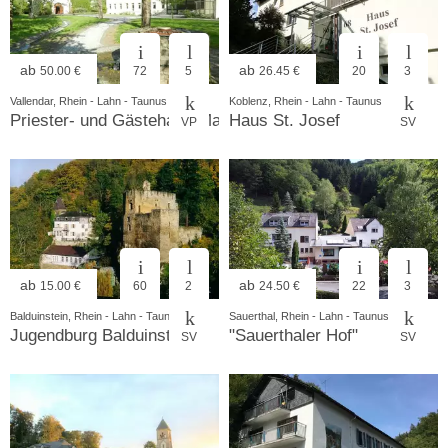
ab
ab
50.00 €
72
5
26.45 €
20
3
Vallendar, Rhein - Lahn - Taunus
Koblenz, Rhein - Lahn - Taunus
Priester- und Gästehaus Marienau
Haus St. Josef
VP
SV
ab
ab
15.00 €
60
2
24.50 €
22
3
Balduinstein, Rhein - Lahn - Taunus
Sauerthal, Rhein - Lahn - Taunus
Jugendburg Balduinstein
"Sauerthaler Hof"
SV
SV