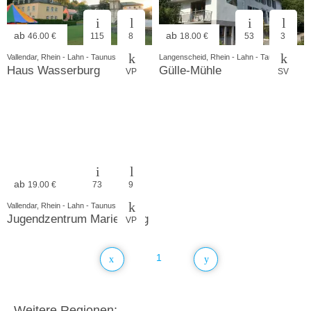
ab
ab
46.00 €
115
8
18.00 €
53
3
Vallendar, Rhein - Lahn - Taunus
Langenscheid, Rhein - Lahn - Taunus
Haus Wasserburg
Gülle-Mühle
VP
SV
ab
19.00 €
73
9
Vallendar, Rhein - Lahn - Taunus
Jugendzentrum Marienberg
VP
1
Weitere Regionen: