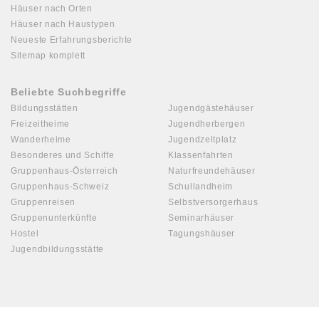
Häuser nach Orten
Häuser nach Haustypen
Neueste Erfahrungsberichte
Sitemap komplett
Beliebte Suchbegriffe
Bildungsstätten
Jugendgästehäuser
Freizeitheime
Jugendherbergen
Wanderheime
Jugendzeltplatz
Besonderes und Schiffe
Klassenfahrten
Gruppenhaus-Österreich
Naturfreundehäuser
Gruppenhaus-Schweiz
Schullandheim
Gruppenreisen
Selbstversorgerhaus
Gruppenunterkünfte
Seminarhäuser
Hostel
Tagungshäuser
Jugendbildungsstätte