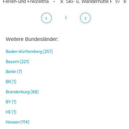
Ferien-und Freizeithaus Moosenmättle
Ski- u. Wanderhütte Ruheste
+
SV
1
Weitere Bundesländer:
Baden Württemberg (257)
Bayern (221)
Berlin (7)
BR (1)
Brandenburg (88)
BY (1)
HE (1)
Hessen (114)