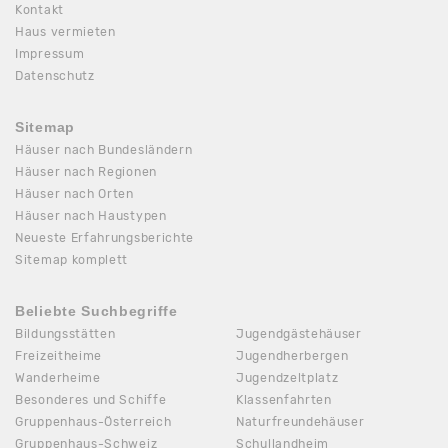
Kontakt
Haus vermieten
Impressum
Datenschutz
Sitemap
Häuser nach Bundesländern
Häuser nach Regionen
Häuser nach Orten
Häuser nach Haustypen
Neueste Erfahrungsberichte
Sitemap komplett
Beliebte Suchbegriffe
Bildungsstätten
Jugendgästehäuser
Freizeitheime
Jugendherbergen
Wanderheime
Jugendzeltplatz
Besonderes und Schiffe
Klassenfahrten
Gruppenhaus-Österreich
Naturfreundehäuser
Gruppenhaus-Schweiz
Schullandheim