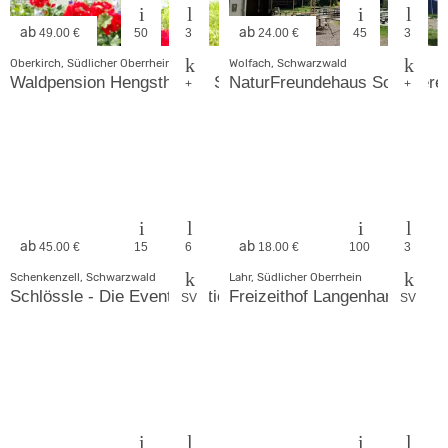
ab
ab
49.00 €
50
3
24.00 €
45
3
Oberkirch, Südlicher Oberrhein
Wolfach, Schwarzwald
Waldpension Hengsthof im Schwarzwald
NaturFreundehaus Sommere
+
+
ab
ab
45.00 €
15
6
18.00 €
100
3
Schenkenzell, Schwarzwald
Lahr, Südlicher Oberrhein
Schlössle - Die EventLocation -
Freizeithof Langenhard
SV
SV