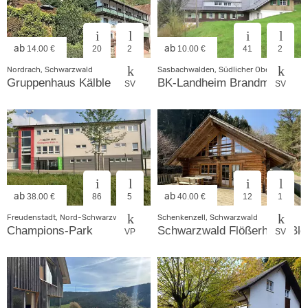
ab
ab
14.00 €
20
2
10.00 €
41
2
Nordrach, Schwarzwald
Sasbachwalden, Südlicher Oberrhein
Gruppenhaus Kälble
BK-Landheim Brandmatt
SV
SV
ab
ab
38.00 €
86
5
40.00 €
12
1
Freudenstadt, Nord-Schwarzwald
Schenkenzell, Schwarzwald
Champions-Park
Schwarzwald Flößerhaus Bl
VP
SV