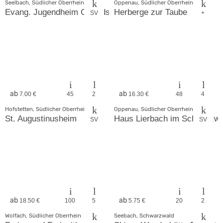
Seelbach, Südlicher Oberrhein
Oppenau, Südlicher Oberrhein
Evang. Jugendheim Geroldseck
Herberge zur Taube
SV
+
ab
ab
7.00 €
45
2
16.30 €
48
4
Hofstetten, Südlicher Oberrhein
Oppenau, Südlicher Oberrhein
St. Augustinusheim
Haus Lierbach im Schwarzwa
SV
SV
ab
ab
18.50 €
100
5
5.75 €
20
2
Wolfach, Südlicher Oberrhein
Seebach, Schwarzwald