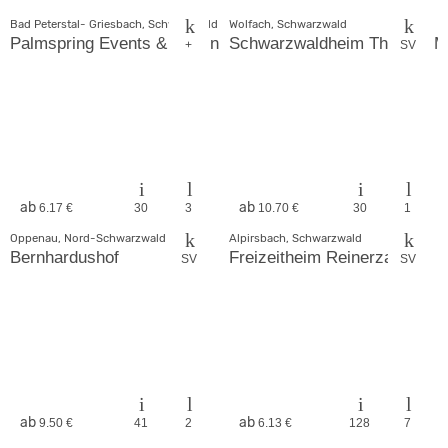
Bad Peterstal- Griesbach, Schwarzwald
Wolfach, Schwarzwald
Palmspring Events & Seminare
Schwarzwaldheim Thomas Mo
+
SV
ab
ab
6.17 €
30
3
10.70 €
30
1
Oppenau, Nord-Schwarzwald
Alpirsbach, Schwarzwald
Bernhardushof
Freizeitheim Reinerzau
SV
SV
ab
ab
9.50 €
41
2
6.13 €
128
7