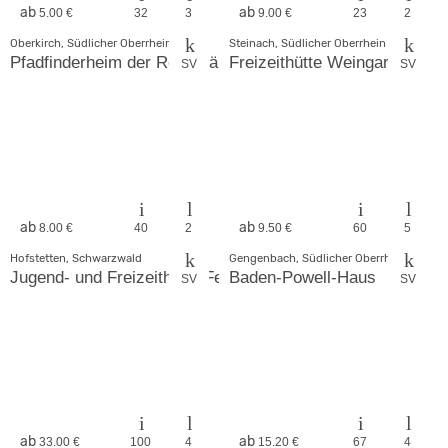
ab
ab
5.00 €
32
3
9.00 €
23
2
Oberkirch, Südlicher Oberrhein
Steinach, Südlicher Oberrhein
Pfadfinderheim der Renchtäler
Freizeithütte Weingarten
SV
SV
ab
ab
8.00 €
40
2
9.50 €
60
5
Hofstetten, Schwarzwald
Gengenbach, Südlicher Oberrhein
Jugend- und Freizeitheim Fehrenbacherhof
Baden-Powell-Haus
SV
SV
ab
ab
33.00 €
100
4
15.20 €
67
4