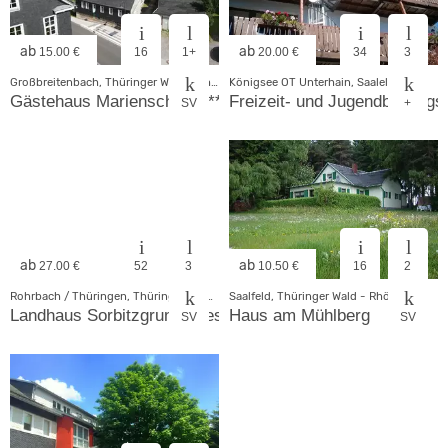
ab
ab
15.00 €
16
1+
20.00 €
34
3
Großbreitenbach, Thüringer Wald - Rhön
Königsee OT Unterhain, Saaleland
Gästehaus Marienschule ****
Freizeit- und Jugendbildungs
SV
+
ab
ab
27.00 €
52
3
10.50 €
16
2
Rohrbach / Thüringen, Thüringer Wald - Rhön
Saalfeld, Thüringer Wald - Rhön
Landhaus Sorbitzgrund Dressel
Haus am Mühlberg
SV
SV