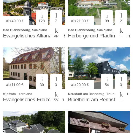
ab
ab
49.00 €
128
7
21.00 €
99
2
Bad Blankenburg, Saaleland
Bad Blankenburg, Saaleland
Evangelisches Allianzhaus Bad Blankenburg gGmbH
Herberge und Pfadfinderzent
VP
+
ab
ab
11.00 €
30
3
20.00 €
54
3
Wipfratal, Kernland
Neustadt am Rennsteig, Thüringer Wald - Rhön
Evangelisches Freizeitheim Reinsfeld
Bibelheim am Rennsteig
SV
+