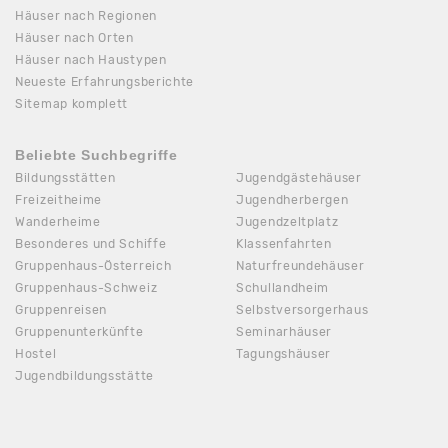
Häuser nach Regionen
Häuser nach Orten
Häuser nach Haustypen
Neueste Erfahrungsberichte
Sitemap komplett
Beliebte Suchbegriffe
Bildungsstätten
Jugendgästehäuser
Freizeitheime
Jugendherbergen
Wanderheime
Jugendzeltplatz
Besonderes und Schiffe
Klassenfahrten
Gruppenhaus-Österreich
Naturfreundehäuser
Gruppenhaus-Schweiz
Schullandheim
Gruppenreisen
Selbstversorgerhaus
Gruppenunterkünfte
Seminarhäuser
Hostel
Tagungshäuser
Jugendbildungsstätte