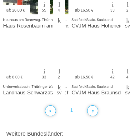
ab
ab
20.00 €
55
4
16.50 €
33
2
Neuhaus am Rennweg, Thüringer Wald - Rhön
Saalfeld/Saale, Saaleland
Haus Rosenbaum am Rennsteig
CVJM Haus Hoheneiche
+
SV
ab
ab
8.00 €
33
2
16.50 €
42
4
Unterweissbach, Thüringer Wald - Rhön
Saalfeld/Saale, Saaleland
Landhaus Schwarzatal / Schieferspalthütte
CVJM Haus Braunsdorf
SV
SV
1
Weitere Bundesländer: