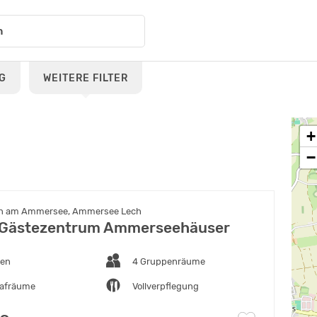
G
WEITERE FILTER
+
−
en am Ammersee, Ammersee Lech
. Gästezentrum Ammerseehäuser
ten
4 Gruppenräume
lafräume
Vollverpflegung