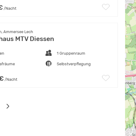
€
/Nacht
n, Ammersee Lech
haus MTV Diessen
ten
1 Gruppenraum
lafräume
Selbstverpflegung
 €
/Nacht