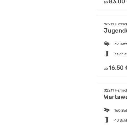
83.00
ab
86911 Diesse
Jugend
39 Bet
7 Schl
16.50 
ab
82211 Herrs
Wartawe
160 Be
48 Sch