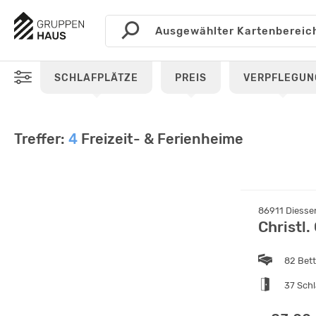
SCHLAFPLÄTZE
PREIS
VERPFLEGUN
Treffer:
4
Freizeit- & Ferienheime
86911 Diess
Christl
82 Bet
37 Sch