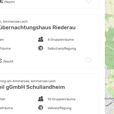
 €
/Nacht
n, Ammersee Lech
übernachtungshaus Riederau
ten
4 Gruppenräume
afräume
Selbstverpflegung
€
/Nacht
ching am Ammersee, Ammersee Lech
il gGmbH Schullandheim
tten
10 Gruppenräume
lafräume
Vollverpflegung