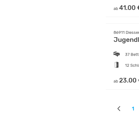
41.00 
ab
86911 Diesse
Jugend
37 Bet
12 Sch
23.00
ab
1