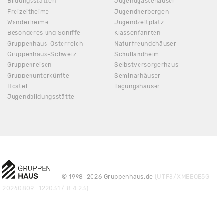
Bildungsstätten
Jugendgästehäuser
Freizeitheime
Jugendherbergen
Wanderheime
Jugendzeltplatz
Besonderes und Schiffe
Klassenfahrten
Gruppenhaus-Österreich
Naturfreundehäuser
Gruppenhaus-Schweiz
Schullandheim
Gruppenreisen
Selbstversorgerhaus
Gruppenunterkünfte
Seminarhäuser
Hostel
Tagungshäuser
Jugendbildungsstätte
© 1998-2026 Gruppenhaus.de
(UTF8/XMEEQE5G
20260809_122031 / 8.4.23)