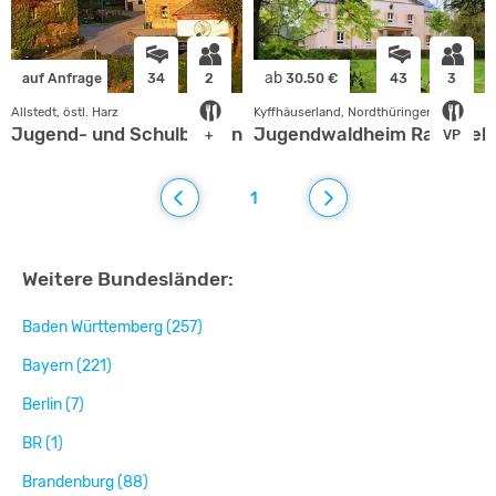
ab
auf Anfrage
34
2
30.50 €
43
3
Allstedt, östl. Harz
Kyffhäuserland, Nordthüringen
Jugend- und Schulbauernhof im Gutshof Othal
Jugendwaldheim Rathsfel
+
VP
1
Weitere Bundesländer:
Baden Württemberg (257)
Bayern (221)
Berlin (7)
BR (1)
Brandenburg (88)