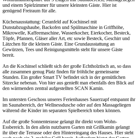
und einem Spielzimmer für unsere kleinsten Gäste. Hier ist
genügend Freiraum für alle.
Küchenausstattung: Ceranfeld auf Kochinsel mit
Dunstabzugshaube, Backofen und Spülmaschine in Griffhöhe,
Mikrowelle, Kaffeemaschine, Wasserkocher, Eierkocher, Besteck,
Töpfe, Pfannen, Gläser aller Art, etc sowie Besteck, Geschirr und
Lätzchen für die kleinen Gäste. Eine Grundausstattung an
Gewürzen, Tees und Reinigungsmitteln steht für unsere Gäste
bereit.
An die Kochinsel schließt sich der große Echtholztisch an, so dass
alle zusammen genug Platz finden für fröhliche gemeinsame
Stunden. Ein großer Smart TV befindet sich in der gemütlichen
Sitzecke nebenan. Von hier aus genießt man ebenfalls den Blick auf
den wärmenden zentral aufgestellten SCAN Kamin.
Im untersten Geschoss unseres Ferienhauses Sauerzapf entspannt ihr
im Saunabereich, der Wellnessdusche oder auf den Massageliegen
während die Kinder im separaten Spielbereich toben können.
Auf die große Sonnenterasse gelangt ihr direkt vom Wohn-
Essbereich. In den allein nutzbaren Garten mit Grillkamin gelangt
ihr über die Terrasse oder den Hintereingang des Hauses. Hier steht