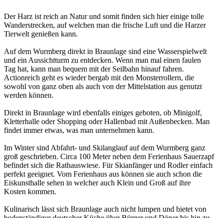
Der Harz ist reich an Natur und somit finden sich hier einige tolle
Wanderstrecken, auf welchen man die frische Luft und die Harzer
Tierwelt genießen kann.
Auf dem Wurmberg direkt in Braunlage sind eine Wasserspielwelt
und ein Aussichtturm zu entdecken. Wenn man mal einen faulen
Tag hat, kann man bequem mit der Seilbahn hinauf fahren.
Actionreich geht es wieder bergab mit den Monsterrollern, die
sowohl von ganz oben als auch von der Mittelstation aus genutzt
werden können.
Direkt in Braunlage wird ebenfalls einiges geboten, ob Minigolf,
Kletterhalle oder Shopping oder Hallenbad mit Außenbecken. Man
findet immer etwas, was man unternehmen kann.
Im Winter sind Abfahrt- und Skilanglauf auf dem Wurmberg ganz
groß geschrieben. Circa 100 Meter neben dem Ferienhaus Sauerzapf
befindet sich die Rathauswiese. Für Skianfänger und Rodler einfach
perfekt geeignet. Vom Ferienhaus aus können sie auch schon die
Eiskunsthalle sehen in welcher auch Klein und Groß auf ihre
Kosten kommen.
Kulinarisch lässt sich Braunlage auch nicht lumpen und bietet von
bodenständiger deutscher Küche über Bürger und Döner bis hin zu