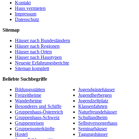
Kontakt
Haus vermieten
Impressum
Datenschutz
Sitemap
Häuser nach Bundesländern
Häuser nach Regionen
Häuser nach Orten
Häuser nach Haustypen
Neueste Erfahrungsberichte
Sitemap komplett
Beliebte Suchbegriffe
Bildungsstätten
Jugendgästehäuser
Freizeitheime
Jugendherbergen
Wanderheime
Jugendzeltplatz
Besonderes und Schiffe
Klassenfahrten
Gruppenhaus-Österreich
Naturfreundehäuser
Gruppenhaus-Schweiz
Schullandheim
Gruppenreisen
Selbstversorgerhaus
Gruppenunterkünfte
Seminarhäuser
Hostel
Tagungshäuser