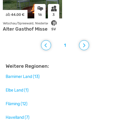
ab
44.00 €
16
3
Vetschau/Spreewald, Niederlausitz
Alter Gasthof Missen
SV
1
Weitere Regionen:
Barnimer Land (13)
Elbe Land (1)
Fläming (12)
Havelland (7)