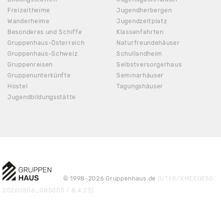
Freizeitheime
Jugendherbergen
Wanderheime
Jugendzeltplatz
Besonderes und Schiffe
Klassenfahrten
Gruppenhaus-Österreich
Naturfreundehäuser
Gruppenhaus-Schweiz
Schullandheim
Gruppenreisen
Selbstversorgerhaus
Gruppenunterkünfte
Seminarhäuser
Hostel
Tagungshäuser
Jugendbildungsstätte
© 1998-2026 Gruppenhaus.de
(UTF8/XMEEQE5G
20260806_085005 / 8.4.23)