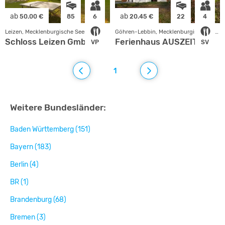
ab
ab
50.00 €
85
6
20.45 €
22
4
Leizen, Mecklenburgische Seenplatte
Göhren-Lebbin, Mecklenburgische Seenplatte
Schloss Leizen GmbH
Ferienhaus AUSZEIT
VP
SV
1
Weitere Bundesländer:
Baden Württemberg (151)
Bayern (183)
Berlin (4)
BR (1)
Brandenburg (68)
Bremen (3)