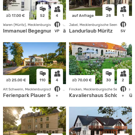
ab
17.00 €
52
4
auf Anfrage
28
1
Waren (Müritz), Mecklenburgische Seenplatte
Jabel, Mecklenburgische Seenplatte
Immanuel Begegnungsstätte Ecktannen
Landurlaub Müritz
VP
SV
ab
ab
25.00 €
110
4
70.00 €
30
2
Alt Schwerin, Mecklenburgische Seenplatte
Fincken, Mecklenburgische Seenplatte
Ferienpark Plauer See
Kavaliershaus Schloss Blü
+
+