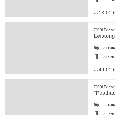
5 Schl
13.00 
ab
79868 Feldbe
Leistun
81 Bett
33 Sch
49.00 
ab
79868 Feldbe
"Posthäu
22 Bett
3 Schl