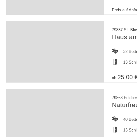
Preis auf Anf
79837 St. Bla
Haus am
32 Bett
13 Sch
25.00 
ab
79868 Feldber
Naturfr
40 Bett
13 Sch