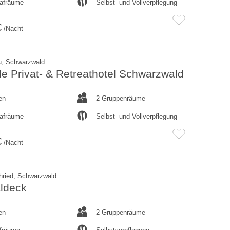
lafräume
Selbst- und Vollverpflegung
€
/Nacht
u, Schwarzwald
e Privat- & Retreathotel Schwarzwald
en
2 Gruppenräume
lafräume
Selbst- und Vollverpflegung
€
/Nacht
hried, Schwarzwald
ldeck
en
2 Gruppenräume