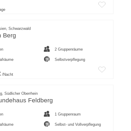
rage
sien, Schwarzwald
 Berg
en
2 Gruppenräume
lafräume
Selbstverpflegung
€
/Nacht
g, Südlicher Oberrhein
eundehaus Feldberg
en
1 Gruppenraum
lafräume
Selbst- und Vollverpflegung