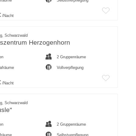
afräume
Selbstverpflegung
€
/Nacht
rg, Schwarzwald
gszentrum Herzogenhorn
en
2 Gruppenräume
lafräume
Vollverpflegung
€
/Nacht
rg, Schwarzwald
sle"
en
2 Gruppenräume
afräume
Selbstverpflegung