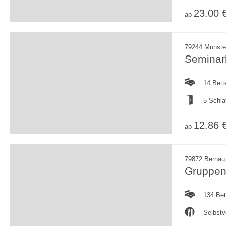
23.00 
ab
79244 Münste
Seminar
14 Bett
5 Schl
12.86 
ab
79872 Bernau
Gruppen
134 Bet
Selbstv