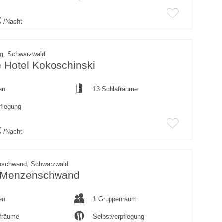
€
/Nacht
rg, Schwarzwald
 Hotel Kokoschinski
en
13 Schlafräume
pflegung
€
/Nacht
nschwand, Schwarzwald
 Menzenschwand
en
1 Gruppenraum
afräume
Selbstverpflegung