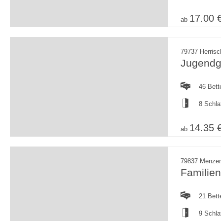
17.00 
ab
79737 Herrisc
Jugendg
46 Bett
8 Schl
14.35 
ab
79837 Menze
Familie
21 Bett
9 Schl