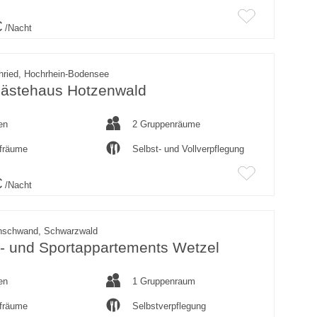
€
/Nacht
hried, Hochrhein-Bodensee
ästehaus Hotzenwald
en
2 Gruppenräume
afräume
Selbst- und Vollverpflegung
€
/Nacht
nschwand, Schwarzwald
n- und Sportappartements Wetzel
en
1 Gruppenraum
afräume
Selbstverpflegung