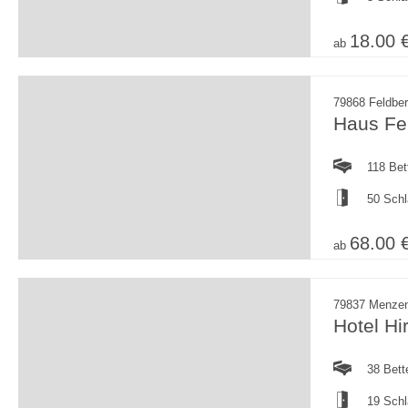
18.00 
ab
79868 Feldbe
Haus Fe
118 Bet
50 Sch
68.00 
ab
79837 Menze
Hotel Hi
38 Bett
19 Sch