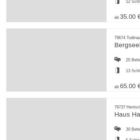
12 Sch
35.00 
ab
79674 Todtna
Bergseel
25 Bett
13 Sch
65.00 
ab
79737 Herrisc
Haus Ha
30 Bett