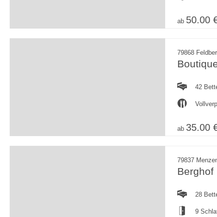
50.00 
ab
79868 Feldbe
Boutique
42 Bett
Vollver
35.00 
ab
79837 Menze
Berghof
28 Bett
9 Schl