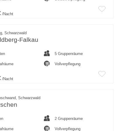
€
/Nacht
rg, Schwarzwald
ldberg-Falkau
ten
5 Gruppenräume
lafräume
Vollverpflegung
€
/Nacht
nschwand, Schwarzwald
rschen
en
2 Gruppenräume
lafräume
Vollverpflegung