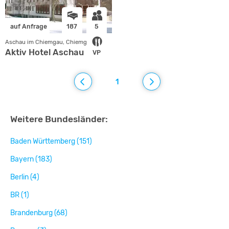
auf Anfrage
187
5
Aschau im Chiemgau, Chiemgau
Aktiv Hotel Aschau
VP
1
Weitere Bundesländer:
Baden Württemberg (151)
Bayern (183)
Berlin (4)
BR (1)
Brandenburg (68)