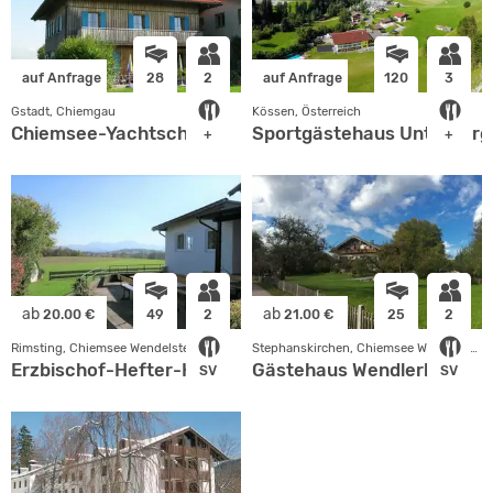
auf Anfrage
28
2
auf Anfrage
120
3
Gstadt, Chiemgau
Kössen, Österreich
Chiemsee-Yachtschule
Sportgästehaus Unterberg
+
+
ab
ab
20.00 €
49
2
21.00 €
25
2
Rimsting, Chiemsee Wendelstein
Stephanskirchen, Chiemsee Wendelstein
Erzbischof-Hefter-Haus
Gästehaus Wendlerhof
SV
SV