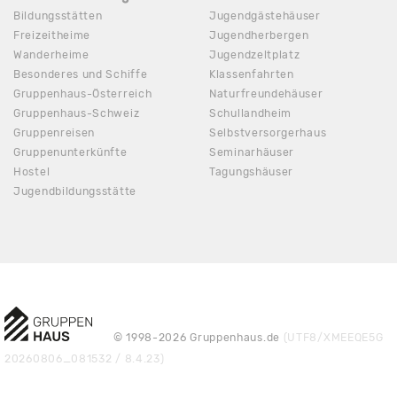
Bildungsstätten
Jugendgästehäuser
Freizeitheime
Jugendherbergen
Wanderheime
Jugendzeltplatz
Besonderes und Schiffe
Klassenfahrten
Gruppenhaus-Österreich
Naturfreundehäuser
Gruppenhaus-Schweiz
Schullandheim
Gruppenreisen
Selbstversorgerhaus
Gruppenunterkünfte
Seminarhäuser
Hostel
Tagungshäuser
Jugendbildungsstätte
© 1998-2026 Gruppenhaus.de
(UTF8/XMEEQE5G
20260806_081532 / 8.4.23)