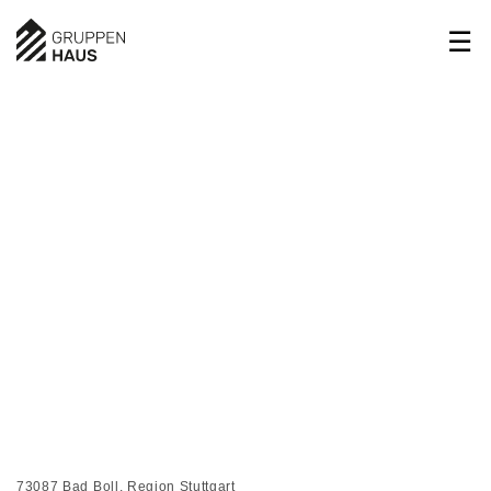
1/6
2/6
3/6
4/6
73087 Bad Boll, Region Stuttgart