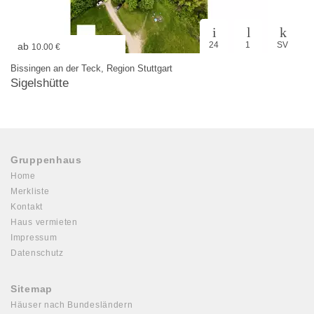
24
1
SV
ab
10.00 €
Bissingen an der Teck, Region Stuttgart
Sigelshütte
Gruppenhaus
Home
Merkliste
Kontakt
Haus vermieten
Impressum
Datenschutz
Sitemap
Häuser nach Bundesländern