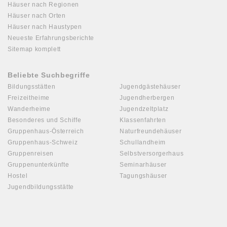
Häuser nach Regionen
Häuser nach Orten
Häuser nach Haustypen
Neueste Erfahrungsberichte
Sitemap komplett
Beliebte Suchbegriffe
Bildungsstätten
Jugendgästehäuser
Freizeitheime
Jugendherbergen
Wanderheime
Jugendzeltplatz
Besonderes und Schiffe
Klassenfahrten
Gruppenhaus-Österreich
Naturfreundehäuser
Gruppenhaus-Schweiz
Schullandheim
Gruppenreisen
Selbstversorgerhaus
Gruppenunterkünfte
Seminarhäuser
Hostel
Tagungshäuser
Jugendbildungsstätte