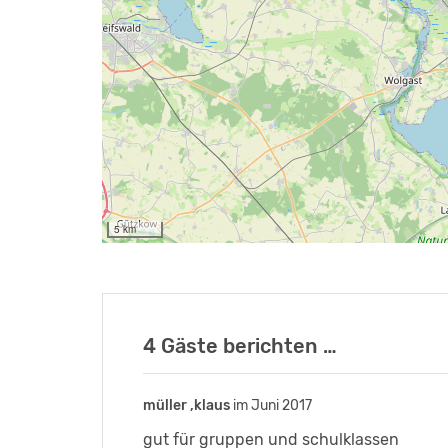
5 km
4 Gäste berichten …
müller ,klaus
christina andreas
im Juni 2017
im April 2007
gut für gruppen und schulklassen
im großen und ganzen wirklich toll! 5mi