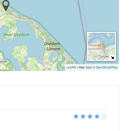
|
Map data ©
Leaflet
OpenStreetMap
n bis zum meer und eine freundliche