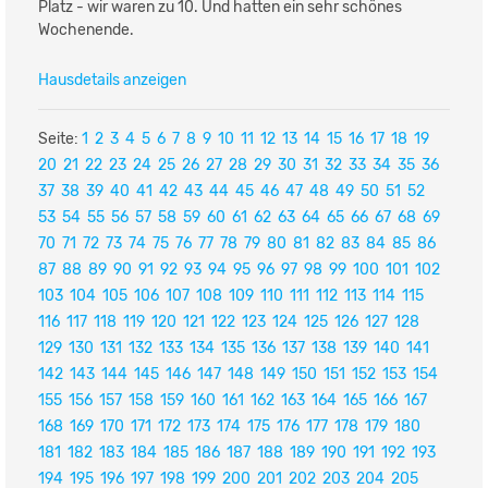
Platz - wir waren zu 10. Und hatten ein sehr schönes
Wochenende.
Hausdetails anzeigen
Seite:
1
2
3
4
5
6
7
8
9
10
11
12
13
14
15
16
17
18
19
20
21
22
23
24
25
26
27
28
29
30
31
32
33
34
35
36
37
38
39
40
41
42
43
44
45
46
47
48
49
50
51
52
53
54
55
56
57
58
59
60
61
62
63
64
65
66
67
68
69
70
71
72
73
74
75
76
77
78
79
80
81
82
83
84
85
86
87
88
89
90
91
92
93
94
95
96
97
98
99
100
101
102
103
104
105
106
107
108
109
110
111
112
113
114
115
116
117
118
119
120
121
122
123
124
125
126
127
128
129
130
131
132
133
134
135
136
137
138
139
140
141
142
143
144
145
146
147
148
149
150
151
152
153
154
155
156
157
158
159
160
161
162
163
164
165
166
167
168
169
170
171
172
173
174
175
176
177
178
179
180
181
182
183
184
185
186
187
188
189
190
191
192
193
194
195
196
197
198
199
200
201
202
203
204
205