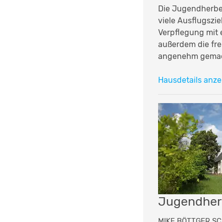
Die Jugendherber
viele Ausflugszie
Verpflegung mit
außerdem die fre
angenehm gemach
Hausdetails anze
Jugendher
MIKE BÖTTGER SC