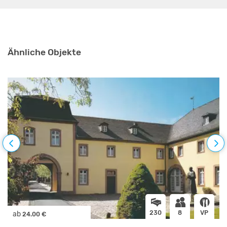
Ähnliche Objekte
230
8
VP
ab
24.00 €