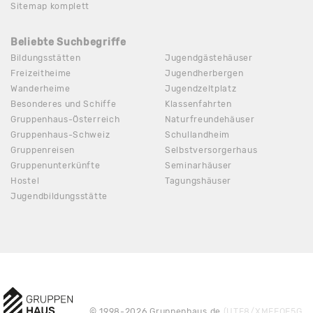
Sitemap komplett
Beliebte Suchbegriffe
Bildungsstätten
Jugendgästehäuser
Freizeitheime
Jugendherbergen
Wanderheime
Jugendzeltplatz
Besonderes und Schiffe
Klassenfahrten
Gruppenhaus-Österreich
Naturfreundehäuser
Gruppenhaus-Schweiz
Schullandheim
Gruppenreisen
Selbstversorgerhaus
Gruppenunterkünfte
Seminarhäuser
Hostel
Tagungshäuser
Jugendbildungsstätte
© 1998-2026 Gruppenhaus.de
(UTF8/XMEEQE5G