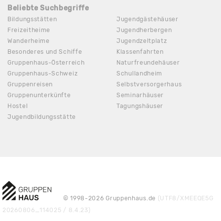
Beliebte Suchbegriffe
Bildungsstätten
Jugendgästehäuser
Freizeitheime
Jugendherbergen
Wanderheime
Jugendzeltplatz
Besonderes und Schiffe
Klassenfahrten
Gruppenhaus-Österreich
Naturfreundehäuser
Gruppenhaus-Schweiz
Schullandheim
Gruppenreisen
Selbstversorgerhaus
Gruppenunterkünfte
Seminarhäuser
Hostel
Tagungshäuser
Jugendbildungsstätte
© 1998-2026 Gruppenhaus.de
(UTF8/XMEEQE5G
20260806_114025 / 8.4.23)