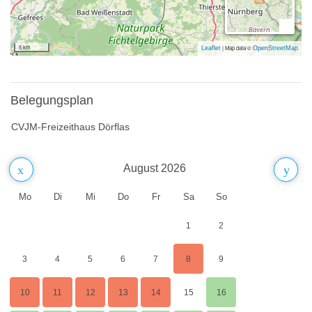
Sommerrodelbahn Bischofsgrün, Felsenlabyrinth Wunsiedel,
Freilichtbühne Luisenburg,Porzellanstadt Selb mit Eislaufhalle,
5 km
|
Map data ©
Leaflet
OpenStreetMap
Tschechien (Franzensbad, Marienbad, Karlsbad)
Belegungsplan
CVJM-Freizeithaus Dörflas
August 2026
Mo
Di
Mi
Do
Fr
Sa
So
1
2
3
4
5
6
7
8
9
10
11
12
13
14
15
16