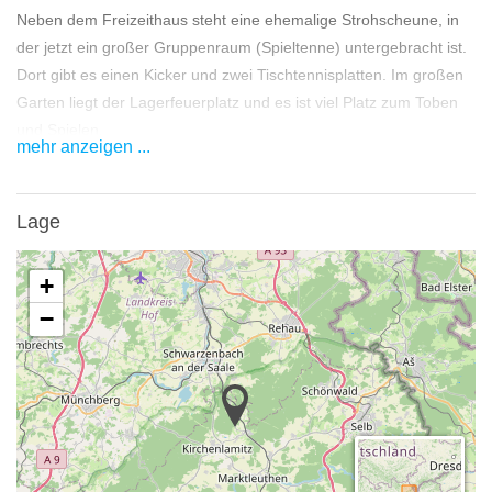
Neben dem Freizeithaus steht eine ehemalige Strohscheune, in
der jetzt ein großer Gruppenraum (Spieltenne) untergebracht ist.
Dort gibt es einen Kicker und zwei Tischtennisplatten. Im großen
Garten liegt der Lagerfeuerplatz und es ist viel Platz zum Toben
und Spielen.
mehr anzeigen ...
Bemerkungen
Mindestbelegungszeitraum 2 Übernachtungen Preise incl.
Lage
Energie und Endreinigung. Personen über 27 Jahre sind
Mehrwertsteuerpflichtig.
+
−
Ausflugsziele
Aussichtsturm"Schönburgwarte" auf dem Kornberg, Steinbruch-
Rundweg am Epprechtstein, Jean-Paul-Rundweg
Schwarzenbach/Saale, Waldbad, Bauernhofmuseum Kleinlosnitz,
Erlebnisbad Hof, Bootsverleih am Fichtelsee, Thermalbad
Fichtelberg, Sessellift Ochsenkopf,