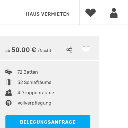
HAUS VERMIETEN
10
•
Haupteingang
50.00 €
ab
/Nacht
72 Betten
32 Schlafräume
4 Gruppenräume
Vollverpflegung
BELEGUNGSANFRAGE