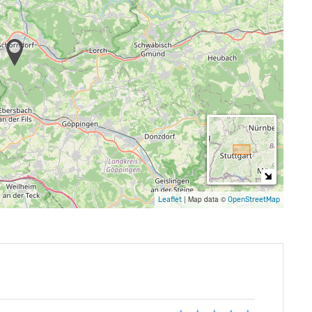
|
Map data ©
Leaflet
OpenStreetMap