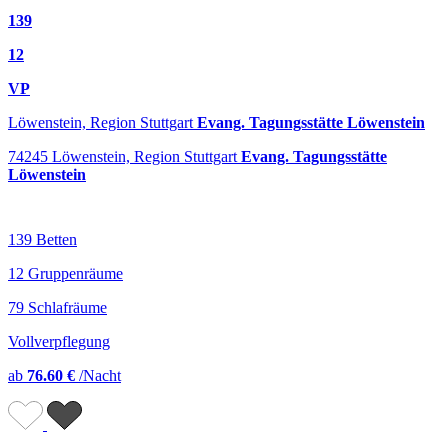
139
12
VP
Löwenstein, Region Stuttgart
Evang. Tagungsstätte Löwenstein
74245 Löwenstein, Region Stuttgart
Evang. Tagungsstätte
Löwenstein
139 Betten
12 Gruppenräume
79 Schlafräume
Vollverpflegung
ab
76.60 €
/Nacht