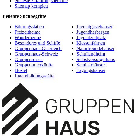
Neueste Erfahrungsberichte
Sitemap komplett
Beliebte Suchbegriffe
Bildungsstätten
Jugendgästehäuser
Freizeitheime
Jugendherbergen
Wanderheime
Jugendzeltplatz
Besonderes und Schiffe
Klassenfahrten
Gruppenhaus-Österreich
Naturfreundehäuser
Gruppenhaus-Schweiz
Schullandheim
Gruppenreisen
Selbstversorgerhaus
Gruppenunterkünfte
Seminarhäuser
Hostel
Tagungshäuser
Jugendbildungsstätte