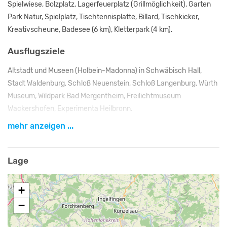
Spielwiese, Bolzplatz, Lagerfeuerplatz (Grillmöglichkeit), Garten
Park Natur, Spielplatz, Tischtennisplatte, Billard, Tischkicker,
Kreativscheune, Badesee (6 km), Kletterpark (4 km).
Ausflugsziele
Altstadt und Museen (Holbein-Madonna) in Schwäbisch Hall,
Stadt Waldenburg, Schloß Neuenstein, Schloß Langenburg, Würth
Museum, Wildpark Bad Mergentheim, Freilichtmuseum
Wackershofen, Experimenta Heilbronn.
mehr anzeigen ...
Bemerkungen
Tagungen, Freizeiten oder Feiern, Ihr Aufenthalt in Hohebuch –
Lage
ein besonderes Erlebnis
Seit über 60 Jahren bietet Hohebuch Menschen im ländlichen
Raum eine geistige und geistliche Heimat. Der Glaube steht im
+
Mittelpunkt.
−
In Hohebuch und in 39 Bezirksarbeitskreisen vor Ort gestalten wir
Erwachsenenbildung.