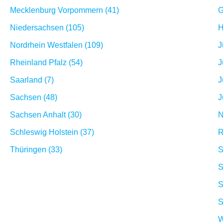
Mecklenburg Vorpommern (41)
G
Niedersachsen (105)
H
Nordrhein Westfalen (109)
J
Rheinland Pfalz (54)
J
Saarland (7)
J
Sachsen (48)
J
Sachsen Anhalt (30)
N
Schleswig Holstein (37)
R
Thüringen (33)
S
S
S
S
W