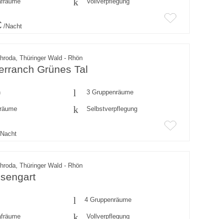
afräume
Vollverpflegung
€
/Nacht
chroda, Thüringer Wald - Rhön
erranch Grünes Tal
n
3 Gruppenräume
fräume
Selbstverpflegung
Nacht
chroda, Thüringer Wald - Rhön
sengart
4 Gruppenräume
afräume
Vollverpflegung