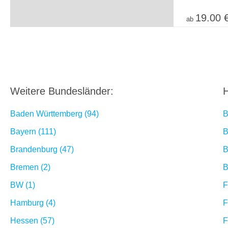
19.00 
ab
Weitere Bundesländer:
H
Baden Württemberg (94)
B
Bayern (111)
B
Brandenburg (47)
B
Bremen (2)
B
BW (1)
F
Hamburg (4)
F
Hessen (57)
F