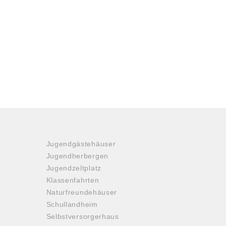
Jugendgästehäuser
Jugendherbergen
Jugendzeltplatz
Klassenfahrten
Naturfreundehäuser
Schullandheim
Selbstversorgerhaus