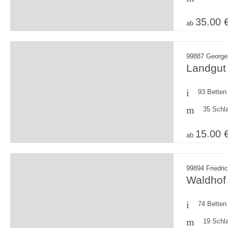
35.00 
ab
99887 Georgen
Landgut
93 Betten
35 Schl
15.00 
ab
99894 Friedri
Waldhof
74 Betten
19 Schl