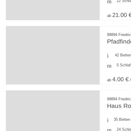
22 Schl
21.00 
ab
99894 Friedri
Pfadfind
42 Bette
5 Schla
4.00 €
ab
/
99894 Friedri
Haus Ro
35 Betten
24 Schl