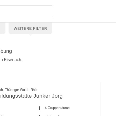
G
WEITERE FILTER
ebung
in Eisenach.
h, Thüringer Wald - Rhön
ldungsstätte Junker Jörg
4 Gruppenräume