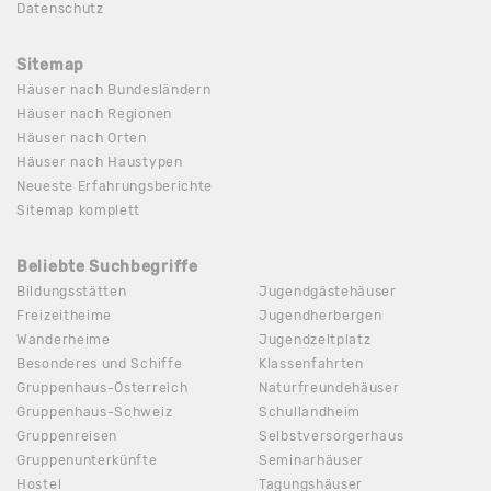
Datenschutz
Sitemap
Häuser nach Bundesländern
Häuser nach Regionen
Häuser nach Orten
Häuser nach Haustypen
Neueste Erfahrungsberichte
Sitemap komplett
Beliebte Suchbegriffe
Bildungsstätten
Jugendgästehäuser
Freizeitheime
Jugendherbergen
Wanderheime
Jugendzeltplatz
Besonderes und Schiffe
Klassenfahrten
Gruppenhaus-Österreich
Naturfreundehäuser
Gruppenhaus-Schweiz
Schullandheim
Gruppenreisen
Selbstversorgerhaus
Gruppenunterkünfte
Seminarhäuser
Hostel
Tagungshäuser