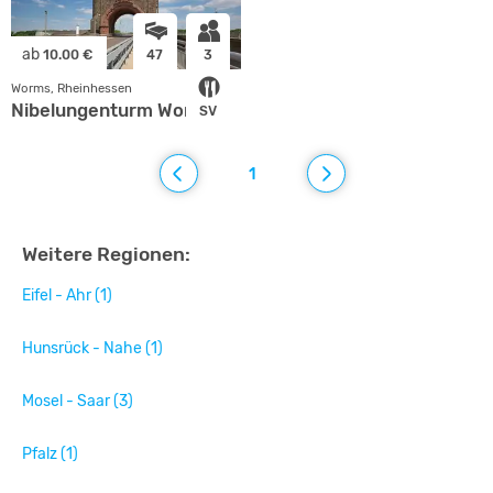
ab
10.00 €
47
3
Worms, Rheinhessen
Nibelungenturm Worms
SV
1
Weitere Regionen:
Eifel - Ahr (1)
Hunsrück - Nahe (1)
Mosel - Saar (3)
Pfalz (1)