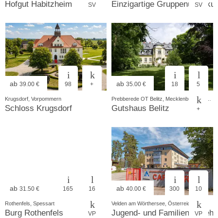
Hofgut Habitzheim
Einzigartige Gruppenunterku
SV
SV
ab
ab
39.00 €
98
+
35.00 €
18
5
Krugsdorf, Vorpommern
Prebberede OT Belitz, Mecklenburgische Schweiz
Schloss Krugsdorf
Gutshaus Belitz
+
ab
ab
31.50 €
165
16
40.00 €
300
10
Rothenfels, Spessart
Velden am Wörthersee, Österreich
Burg Rothenfels
Jugend- und Familiengästeh
VP
VP