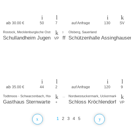
ab
30.00 €
50
7
auf Anfrage
130
SV
Rostock, Mecklenburgische Ostseeküste
Olsberg, Sauerland
Schullandheim Jugendschiff Likedeeler e. V.
Schützenhalle Assinghausen
VP
ab
35.00 €
44
2
auf Anfrage
120
9
Todtmoos - Schwarzenbach, Hochrhein-Bodensee
Nordwestuckermark, Uckermark
Gasthaus Sternwarte
Schloss Kröchlendorff e.V.
+
VP
1
2
3
4
5