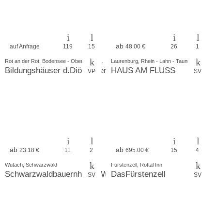
ab
auf Anfrage
119
15
48.00 €
26
1
Rot an der Rot, Bodensee - Oberschwaben
Laurenburg, Rhein - Lahn - Taunus
Bildungshäuser d.Diö.Rottenburg Stgt.
HAUS AM FLUSS
VP
SV
ab
ab
23.18 €
11
2
695.00 €
15
4
Wutach, Schwarzwald
Fürstenzell, Rottal Inn
Schwarzwaldbauernhaus Wutach
DasFürstenzell
SV
SV