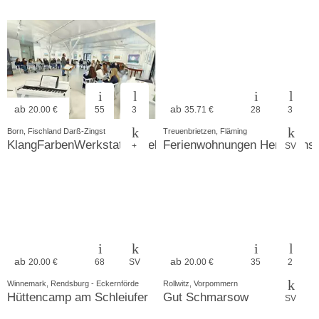
ab
ab
20.00 €
55
3
35.71 €
28
3
Born, Fischland Darß-Zingst
Treuenbrietzen, Fläming
KlangFarbenWerkstatt - Vielseitiges Gruppenhaus am Nati
Ferienwohnungen Hermanns
+
SV
ab
ab
20.00 €
68
SV
20.00 €
35
2
Winnemark, Rendsburg - Eckernförde
Rollwitz, Vorpommern
Hüttencamp am Schleiufer
Gut Schmarsow
SV