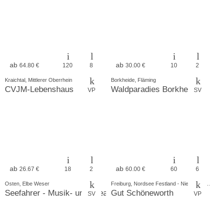
ab
ab
64.80 €
120
8
30.00 €
10
2
Kraichtal, Mittlerer Oberrhein
Borkheide, Fläming
CVJM-Lebenshaus
Waldparadies Borkheide
VP
SV
ab
ab
26.67 €
18
2
60.00 €
60
6
Osten, Elbe Weser
Freiburg, Nordsee Festland - Niedersachsen
Seefahrer - Musik- und Kreativhotel
Gut Schöneworth
SV
VP