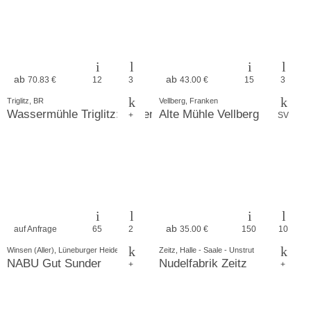
ab
ab
70.83 €
12
3
43.00 €
15
3
Triglitz, BR
Vellberg, Franken
Wassermühle Triglitz: Ferien- u. Seminarhaus für Familie
Alte Mühle Vellberg
+
SV
ab
auf Anfrage
65
2
35.00 €
150
10
Winsen (Aller), Lüneburger Heide
Zeitz, Halle - Saale - Unstrut
NABU Gut Sunder
Nudelfabrik Zeitz
+
+