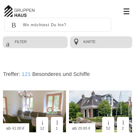
FILTER
KARTE
Treffer:
121
Besonderes und Schiffe
ab
ab
41.00 €
12
1
20.65 €
52
2