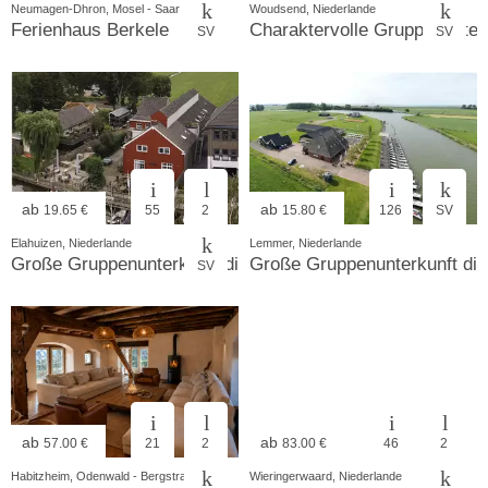
Neumagen-Dhron, Mosel - Saar
Woudsend, Niederlande
Ferienhaus Berkele
Charaktervolle Gruppenunte
SV
SV
ab
ab
19.65 €
55
2
15.80 €
126
SV
Elahuizen, Niederlande
Lemmer, Niederlande
Große Gruppenunterkunft direkt am Wasser in Elahuizen-
Große Gruppenunterkunft di
SV
ab
ab
57.00 €
21
2
83.00 €
46
2
Habitzheim, Odenwald - Bergstrasse
Wieringerwaard, Niederlande