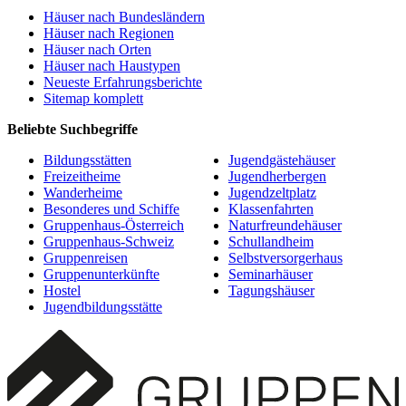
Häuser nach Bundesländern
Häuser nach Regionen
Häuser nach Orten
Häuser nach Haustypen
Neueste Erfahrungsberichte
Sitemap komplett
Beliebte Suchbegriffe
Bildungsstätten
Jugendgästehäuser
Freizeitheime
Jugendherbergen
Wanderheime
Jugendzeltplatz
Besonderes und Schiffe
Klassenfahrten
Gruppenhaus-Österreich
Naturfreundehäuser
Gruppenhaus-Schweiz
Schullandheim
Gruppenreisen
Selbstversorgerhaus
Gruppenunterkünfte
Seminarhäuser
Hostel
Tagungshäuser
Jugendbildungsstätte