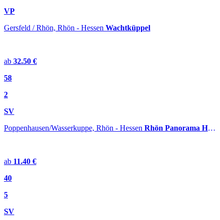
VP
Gersfeld / Rhön, Rhön - Hessen
Wachtküppel
ab
32.50 €
58
2
SV
Poppenhausen/Wasserkuppe, Rhön - Hessen
Rhön Panorama Hostel
ab
11.40 €
40
5
SV