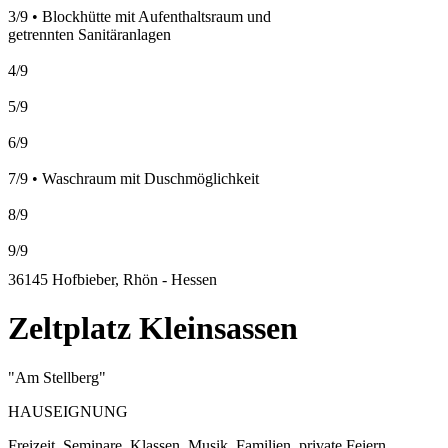
3/9
•
Blockhütte mit Aufenthaltsraum und
getrennten Sanitäranlagen
4/9
5/9
6/9
7/9
•
Waschraum mit Duschmöglichkeit
8/9
9/9
36145 Hofbieber, Rhön - Hessen
Zeltplatz Kleinsassen
"Am Stellberg"
HAUSEIGNUNG
Freizeit, Seminare, Klassen, Musik, Familien, private Feiern