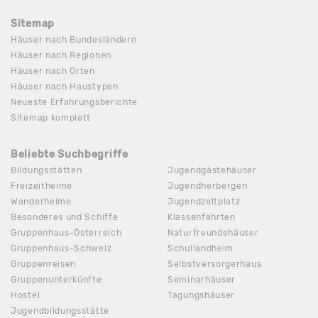
Sitemap
Häuser nach Bundesländern
Häuser nach Regionen
Häuser nach Orten
Häuser nach Haustypen
Neueste Erfahrungsberichte
Sitemap komplett
Beliebte Suchbegriffe
Bildungsstätten
Jugendgästehäuser
Freizeitheime
Jugendherbergen
Wanderheime
Jugendzeltplatz
Besonderes und Schiffe
Klassenfahrten
Gruppenhaus-Österreich
Naturfreundehäuser
Gruppenhaus-Schweiz
Schullandheim
Gruppenreisen
Selbstversorgerhaus
Gruppenunterkünfte
Seminarhäuser
Hostel
Tagungshäuser
Jugendbildungsstätte