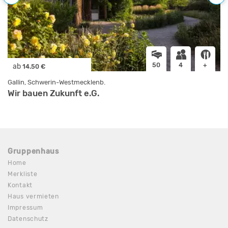
50
4
+
ab
14.50 €
Gallin, Schwerin-Westmecklenb.
Wir bauen Zukunft e.G.
Gruppenhaus
Home
Merkliste
Kontakt
Haus vermieten
Impressum
Datenschutz