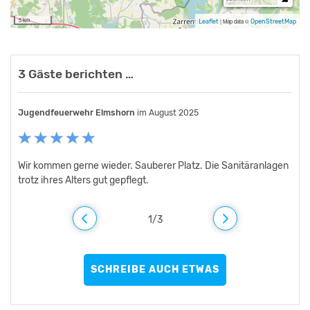
5 km
Leaflet
|
Map data ©
OpenStreetMap
3 Gäste berichten …
Jugendfeuerwehr Elmshorn
alfred goldenstein
Wolfgang Lenfers
im Juli 2007
im August 2007
im August 2025
Wir kommen gerne wieder. Sauberer Platz. Die Sanitäranlagen
sehr gute betreuung durch den Platzwart und die gemeinde!!!!
Sehr gute Lage. Küche und Sanitäre Anlagen sind in einem
trotz ihres Alters gut gepflegt.
gepflegten Zustand. Freizeitangebot ist o.k. Badestelle sehr
gut.
1
/
3
SCHREIBE AUCH ETWAS