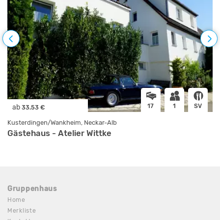
17
1
SV
ab
33.53 €
Kusterdingen/Wankheim, Neckar-Alb
Gästehaus - Atelier Wittke
Gruppenhaus
Home
Merkliste