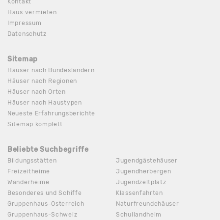
Kontakt
Haus vermieten
Impressum
Datenschutz
Sitemap
Häuser nach Bundesländern
Häuser nach Regionen
Häuser nach Orten
Häuser nach Haustypen
Neueste Erfahrungsberichte
Sitemap komplett
Beliebte Suchbegriffe
Bildungsstätten
Jugendgästehäuser
Freizeitheime
Jugendherbergen
Wanderheime
Jugendzeltplatz
Besonderes und Schiffe
Klassenfahrten
Gruppenhaus-Österreich
Naturfreundehäuser
Gruppenhaus-Schweiz
Schullandheim