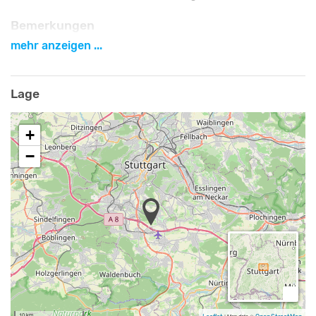
Bemerkungen
mehr anzeigen ...
Vielleicht findet schon Ihre nächste Veranstaltung im
Tagungszentrum Hohenheim statt? Mitten in der Zukunftsregion
Filder nahe der Stuttgarter City und dabei umgeben vom
Lage
exotischen Grün des Botanischen Gartens der Universität
Hohenheim: So attraktiv liegt das Tagungszentrum der Akademie.
+
Sie finden hier gewiss den richtigen Rahmen für Ihre Tagung.
−
Die Gäste erreichen die Akademie problemlos mit dem Auto, der
Bahn oder dem Flugzeug. Von der Autobahn aus ist das
Tagungszentrum in zehn Minuten zu erreichen, vom Flughafen
aus ebenso, Stadt- und S-Bahn schaffen eine direkte Verbindung
zum Stuttgarter Hauptbahnhof.
10 km