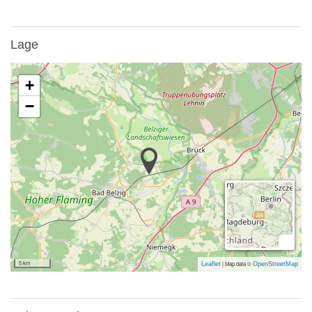
Lage
+
−
5 km
|
Map data ©
Leaflet
OpenStreetMap