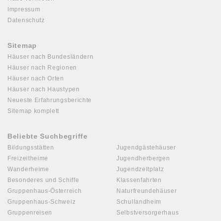
Impressum
Datenschutz
Sitemap
Häuser nach Bundesländern
Häuser nach Regionen
Häuser nach Orten
Häuser nach Haustypen
Neueste Erfahrungsberichte
Sitemap komplett
Beliebte Suchbegriffe
Bildungsstätten
Jugendgästehäuser
Freizeitheime
Jugendherbergen
Wanderheime
Jugendzeltplatz
Besonderes und Schiffe
Klassenfahrten
Gruppenhaus-Österreich
Naturfreundehäuser
Gruppenhaus-Schweiz
Schullandheim
Gruppenreisen
Selbstversorgerhaus