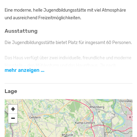
Eine moderne, helle Jugendbildungsstätte mit viel Atmosphäre
und ausreichend Freizeitmöglichkeiten.
Ausstattung
Die Jugendbildungsstätte bietet Platz für insgesamt 60 Personen.
Das Haus verfügt über zwei individuelle, freundliche und moderne
Hausteile – den Mühlenturm und das Haupthaus. Je nach
mehr anzeigen ...
Gruppengröße können diese einzeln oder zusammen gebucht
werden.
Lage
Beide Hausteile verfügen neben Mehrbettzimmern auch über
jeweils zwei Einzelzimmer, die mit einer Gästeinformationsmappe
+
und einem Erste-Hilfe Kasten ausgestattet sind.
−
Alle Einzelzimmer sowie der Großteil der Mehrbettzimmer
verfügen über eine eigene Dusche/WC.