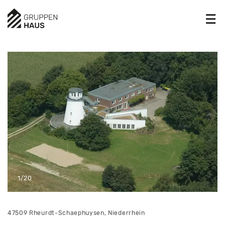
1/20
47509 Rheurdt-Schaephuysen, Niederrhein