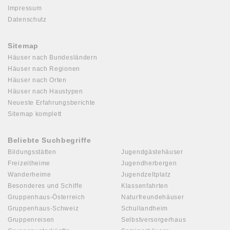
Impressum
Datenschutz
Sitemap
Häuser nach Bundesländern
Häuser nach Regionen
Häuser nach Orten
Häuser nach Haustypen
Neueste Erfahrungsberichte
Sitemap komplett
Beliebte Suchbegriffe
Bildungsstätten
Jugendgästehäuser
Freizeitheime
Jugendherbergen
Wanderheime
Jugendzeltplatz
Besonderes und Schiffe
Klassenfahrten
Gruppenhaus-Österreich
Naturfreundehäuser
Gruppenhaus-Schweiz
Schullandheim
Gruppenreisen
Selbstversorgerhaus