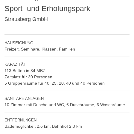
5/20
Sport- und Erholungspark
6/20
7/20
Strausberg GmbH
8/20
9/20
10/20
HAUSEIGNUNG
11/20
Freizeit, Seminare, Klassen, Familien
12/20
13/20
KAPAZITÄT
14/20
113 Betten in 34 MBZ
15/20
Zeltplatz für 30 Personen
16/20
5 Gruppenräume für 40, 25, 20, 40 und 40 Personen
17/20
18/20
SANITÄRE ANLAGEN
19/20
10 Zimmer mit Dusche und WC, 6 Duschräume, 6 Waschräume
20/20
ENTFERNUNGEN
Bademöglichkeit 2,6 km, Bahnhof 2,0 km