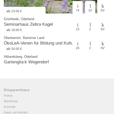
74
10
SV
ab
23.00 €
Grünheide, Oderland
Seminarhaus Zebra Kagel
15
2
SV
ab
18.00 €
Oberbarnim, Barnimer Land
ÖkoLeA-Verein für Bildung und Kultur,
26
2
SV
ab
50.00 €
Altlandsberg, Oderland
Gartenglück Wegendorf
Gruppenhaus
Home
Merkliste
Kontakt
Haus vermieten