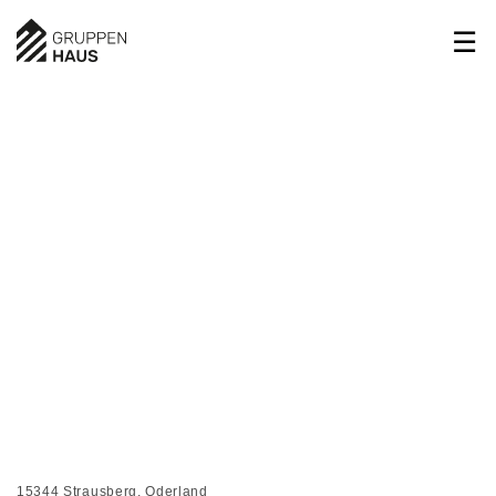
1/20
2/20
3/20
4/20
15344 Strausberg, Oderland