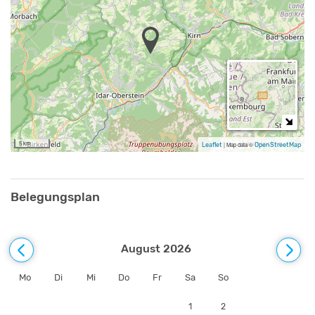
Für Edelsteinliebhaber:innen bietet die Stadt Idar Oberstein einen
Schatz an Geschichtsvermittlung und Erlebnissen.
Der Nationalpark Hunsrück-Hochwald erstreckt sich quasi vor der
Haustür und lockt mit Begegnungen mit Natur und
Kulturgeschichte.
5 km
Leaflet
|
Map data ©
OpenStreetMap
Belegungsplan
August 2026
Mo
Di
Mi
Do
Fr
Sa
So
1
2