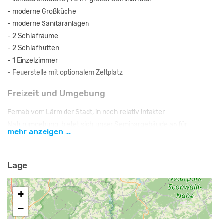
- moderne Großküche
- moderne Sanitäranlagen
- 2 Schlafräume
- 2 Schlafhütten
- 1 Einzelzimmer
- Feuerstelle mit optionalem Zeltplatz
Freizeit und Umgebung
Fernab vom Lärm der Stadt, in noch relativ intakter
Naturumgebung, bietet sich unser Seminargebäude an für
mehr anzeigen ...
Seminare aller Art, Tagungen, Firmenausflüge, Klassenfahrten
oder ihre private Feier. Es eignet sich als Ausgangspunkt für
Wanderungen in herrlicher Landschaft.
Lage
Hier kann man nachts den vollen Sternenhimmel sehen und sich
+
Fuchs und Hase gute Nacht sagen hören...
−