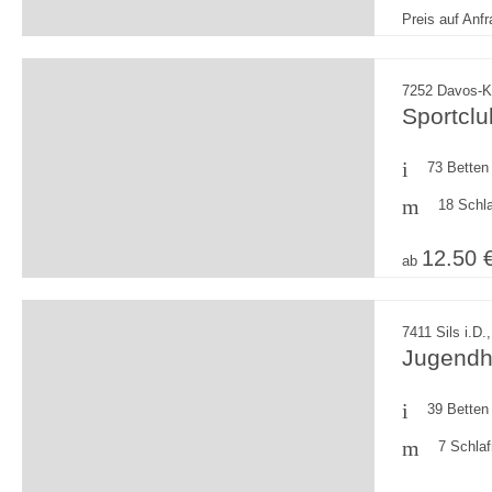
Preis auf Anf
7252 Davos-K
Sportcl
73 Betten
18 Schl
12.50 
ab
7411 Sils i.D
Jugendhe
39 Betten
7 Schla