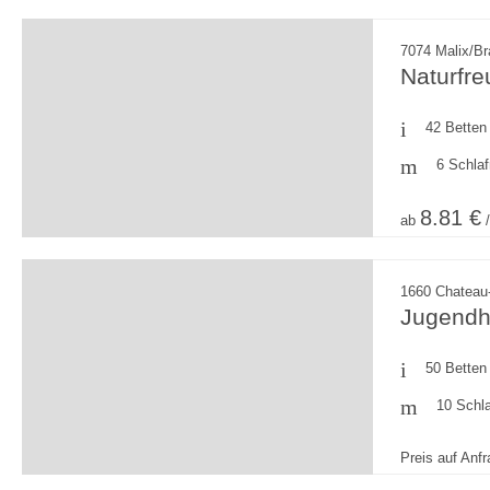
7074 Malix/B
Naturfr
42 Betten
6 Schla
8.81 €
ab
/
1660 Chateau
Jugendh
50 Betten
10 Schl
Preis auf Anf