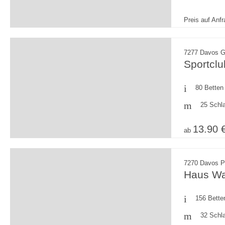
Preis auf Anf
7277 Davos G
Sportcl
80 Betten
25 Schl
13.90 
ab
7270 Davos P
Haus Wa
156 Bette
32 Schl