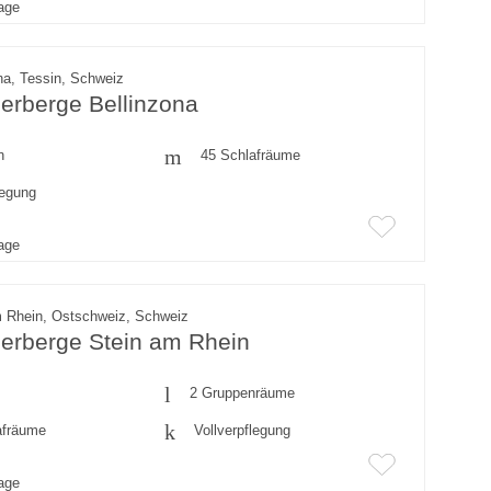
rage
na, Tessin, Schweiz
erberge Bellinzona
n
45 Schlafräume
legung
rage
m Rhein, Ostschweiz, Schweiz
erberge Stein am Rhein
2 Gruppenräume
afräume
Vollverpflegung
rage