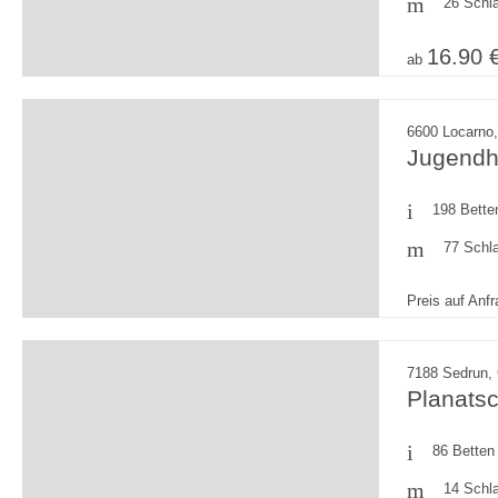
26 Schl
16.90 
ab
6600 Locarno,
Jugendh
198 Bette
77 Schl
Preis auf Anf
7188 Sedrun,
Planats
86 Betten
14 Schl