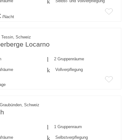
afräume
Selbst- und Vollverpflegung
€
/Nacht
 Tessin, Schweiz
erberge Locarno
n
2 Gruppenräume
afräume
Vollverpflegung
rage
 Graubünden, Schweiz
ch
1 Gruppenraum
afräume
Selbstverpflegung