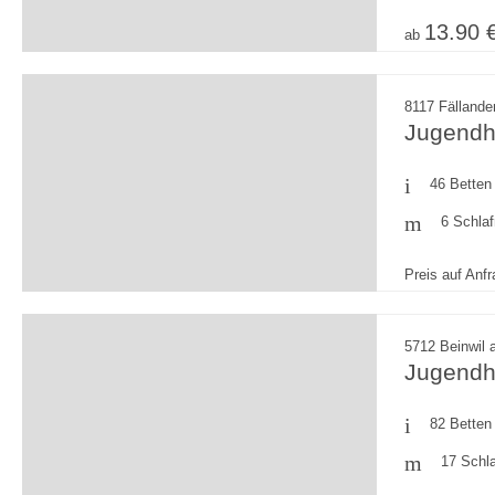
13.90 
ab
8117 Fällande
Jugendh
46 Betten
6 Schla
Preis auf Anf
5712 Beinwil 
Jugendh
82 Betten
17 Schl