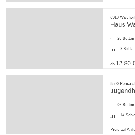
6318 Walchwil
Haus Wa
25 Betten
8 Schla
12.80 
ab
8590 Romansh
Jugendh
96 Betten
14 Schl
Preis auf Anf