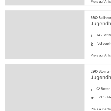
Preis auf Anf
6500 Bellinzo
Jugendh
145 Bette
Vollverpf
Preis auf Anf
8260 Stein a
Jugendh
92 Betten
21 Schl
Preis auf Anf