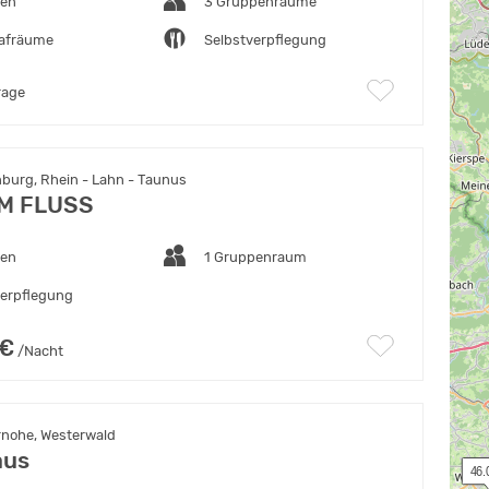
ten
3 Gruppenräume
lafräume
Selbstverpflegung
rage
burg, Rhein - Lahn - Taunus
M FLUSS
ten
1 Gruppenraum
verpflegung
 €
/Nacht
nohe, Westerwald
aus
 46.