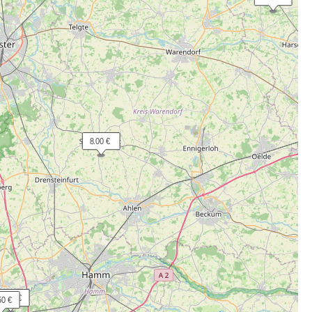
  8.00 €
23.81 €
50 €