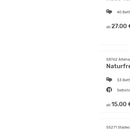
40 Bet
27.00 
ab
58762 Altena
Naturfr
33 Bet
Selbst
15.00 
ab
55271 Stadec