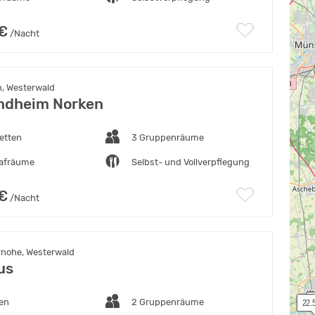
 €
/Nacht
, Westerwald
ndheim Norken
etten
3 Gruppenräume
lafräume
Selbst- und Vollverpflegung
 €
/Nacht
nohe, Westerwald
us
ten
2 Gruppenräume
 
 22.