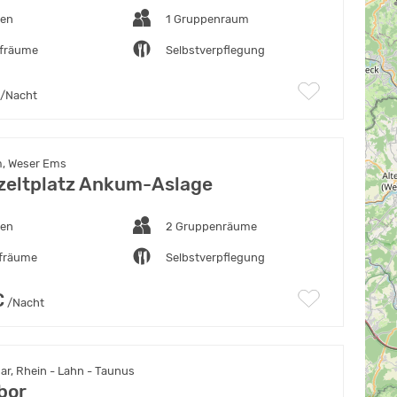
ten
1 Gruppenraum
afräume
Selbstverpflegung
/Nacht
, Weser Ems
eltplatz Ankum-Aslage
ten
2 Gruppenräume
afräume
Selbstverpflegung
€
/Nacht
ar, Rhein - Lahn - Taunus
bor