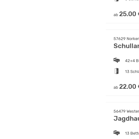
25.00
ab
57629 Norken
Schulla
42+4 B
13 Sch
22.00
ab
56479 Wester
Jagdha
13 Bet