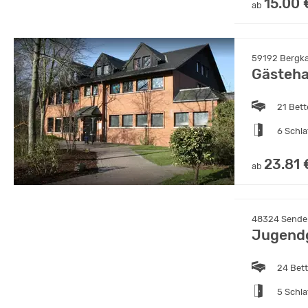
15.00 
ab
59192 Bergk
Gästeha
21 Bet
6 Schl
23.81 
ab
48324 Senden
Jugend
24 Bet
5 Schl