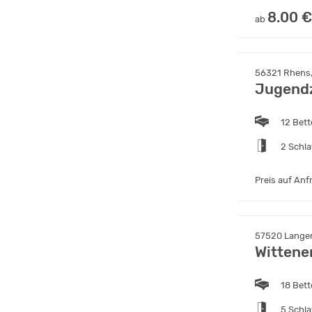
8.00 €
ab
56321 Rhens,
Jugendz
12 Bet
2 Schl
Preis auf Anf
57520 Langen
Wittene
18 Bet
5 Schl