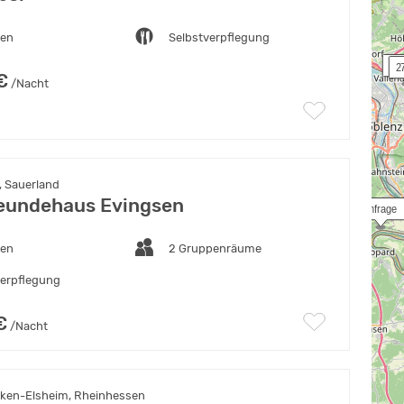
ten
Selbstverpflegung
 26.
 2
€
/Nacht
, Sauerland
eundehaus Evingsen
 Anfrage
ten
2 Gruppenräume
verpflegung
€
/Nacht
ken-Elsheim, Rheinhessen