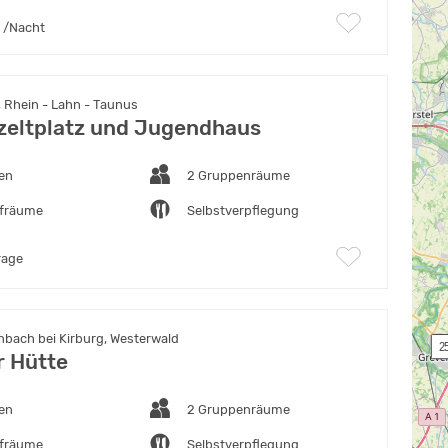
/Nacht
 Rhein - Lahn - Taunus
eltplatz und Jugendhaus
ten
2 Gruppenräume
afräume
Selbstverpflegung
rage
bach bei Kirburg, Westerwald
 2
r Hütte
ten
2 Gruppenräume
afräume
Selbstverpflegung