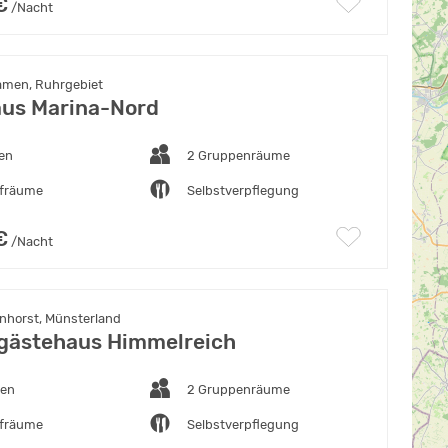
€
/Nacht
amen, Ruhrgebiet
us Marina-Nord
ten
2 Gruppenräume
afräume
Selbstverpflegung
€
/Nacht
horst, Münsterland
gästehaus Himmelreich
ten
2 Gruppenräume
afräume
Selbstverpflegung