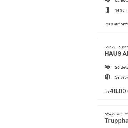
52 Bet
14 Sch
Preis auf Anf
56379 Lauren
HAUS A
26 Bet
Selbst
48.00
ab
56479 Wester
Trupph