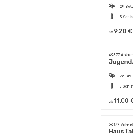
29 Bet
5 Schl
9.20 €
ab
49577 Ankum
Jugendz
26 Bet
7 Schl
11.00 
ab
56179 Vallend
Haus Ta