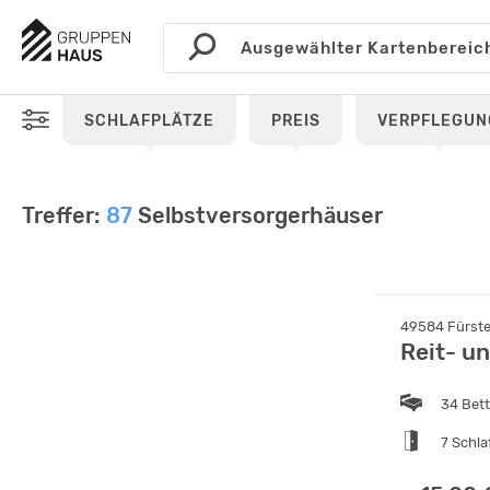
SCHLAFPLÄTZE
PREIS
VERPFLEGUN
Treffer:
87
Selbstversorgerhäuser
49584 Fürst
Reit- u
34 Bet
7 Schl