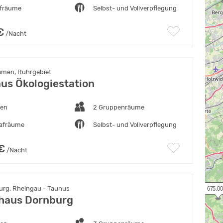
afräume
Selbst- und Vollverpflegung
€
/Nacht
amen, Ruhrgebiet
us Ökologiestation
ten
2 Gruppenräume
lafräume
Selbst- und Vollverpflegung
€
/Nacht
rg, Rheingau - Taunus
675.00
haus Dornburg