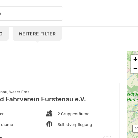
G
WEITERE FILTER
+
−
enau, Weser Ems
nd Fahrverein Fürstenau e.V.
ten
2 Gruppenräume
afräume
Selbstverpflegung
 1