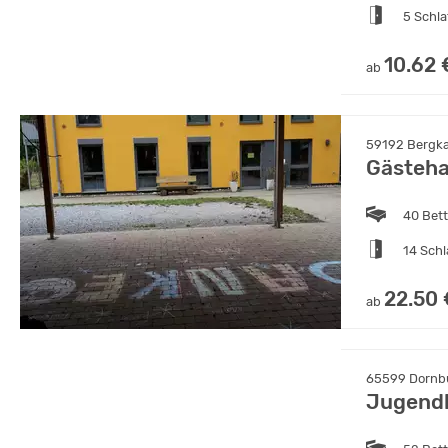
5 Schl
10.62 
ab
59192 Bergk
Gästeha
40 Bet
14 Sch
22.50 
ab
65599 Dornbu
Jugend