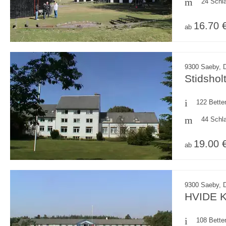
24 Schl
16.70 
ab
9300 Saeby, 
Stidshol
122 Bette
44 Schl
19.00 
ab
9300 Saeby, 
HVIDE K
108 Bette