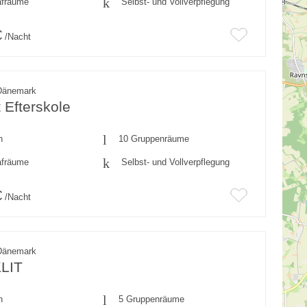
afräume
Selbst- und Vollverpflegung
€
/Nacht
Dänemark
t Efterskole
n
10 Gruppenräume
afräume
Selbst- und Vollverpflegung
€
/Nacht
Dänemark
LIT
n
5 Gruppenräume