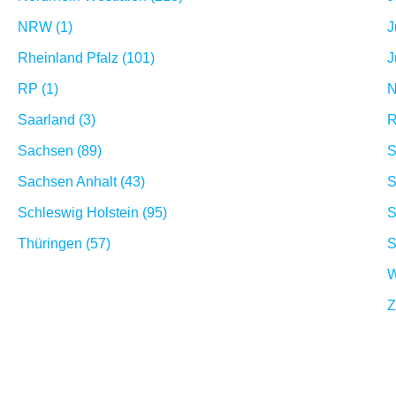
NRW (1)
J
Rheinland Pfalz (101)
J
RP (1)
N
Saarland (3)
R
Sachsen (89)
S
Sachsen Anhalt (43)
S
Schleswig Holstein (95)
S
Thüringen (57)
S
W
Z