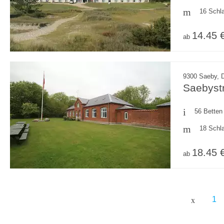
16 Schl
14.45 
ab
9300 Saeby, 
Saebyst
56 Betten
18 Schl
18.45 
ab
1