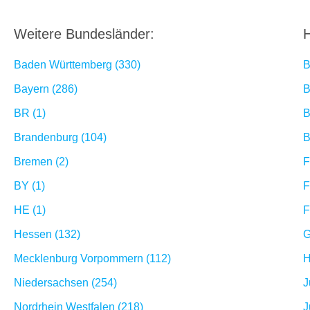
Weitere Bundesländer:
H
Baden Württemberg (330)
B
Bayern (286)
B
BR (1)
B
Brandenburg (104)
B
Bremen (2)
F
BY (1)
F
HE (1)
F
Hessen (132)
G
Mecklenburg Vorpommern (112)
H
Niedersachsen (254)
J
Nordrhein Westfalen (218)
J