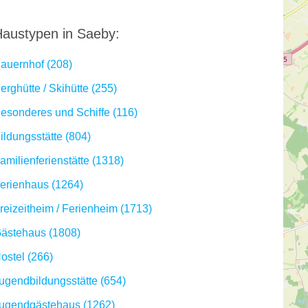
austypen in Saeby:
auernhof (208)
erghütte / Skihütte (255)
esonderes und Schiffe (116)
ildungsstätte (804)
amilienferienstätte (1318)
erienhaus (1264)
reizeitheim / Ferienheim (1713)
ästehaus (1808)
ostel (266)
ugendbildungsstätte (654)
ugendgästehaus (1262)