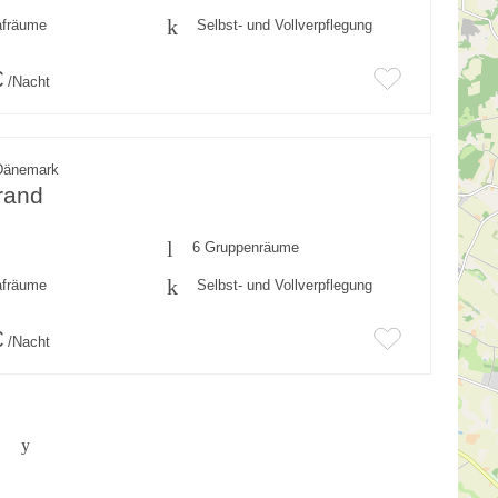
afräume
Selbst- und Vollverpflegung
€
/Nacht
Dänemark
rand
6 Gruppenräume
afräume
Selbst- und Vollverpflegung
€
/Nacht