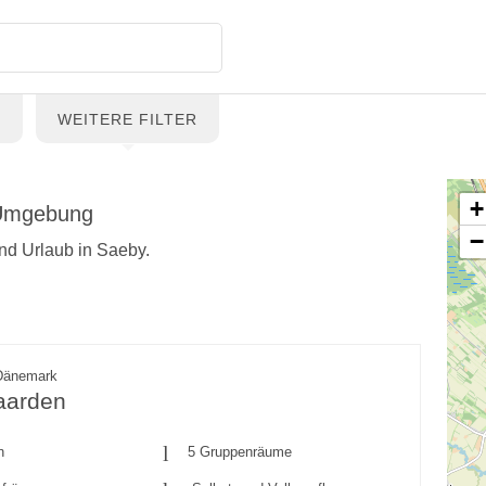
G
WEITERE FILTER
+
 Umgebung
−
und Urlaub in Saeby.
Dänemark
aarden
n
5 Gruppenräume