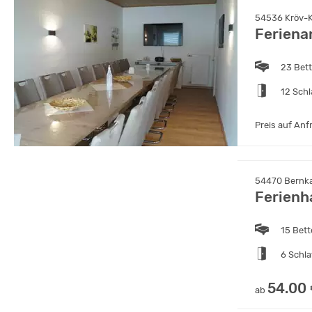
54536 Kröv-K
Feriena
23 Bet
12 Sch
Preis auf Anf
54470 Bernka
Ferienh
15 Bet
6 Schl
54.00
ab