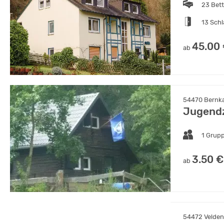
23 Bet
13 Sch
45.00
ab
54470 Bernka
Jugendz
1 Grup
3.50 €
ab
54472 Veldenz