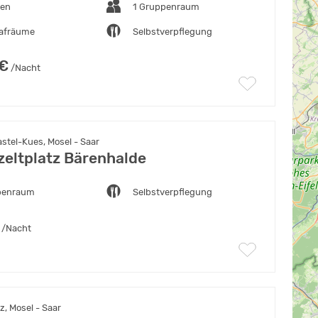
ten
1 Gruppenraum
lafräume
Selbstverpflegung
 €
/Nacht
stel-Kues, Mosel - Saar
eltplatz Bärenhalde
penraum
Selbstverpflegung
/Nacht
, Mosel - Saar