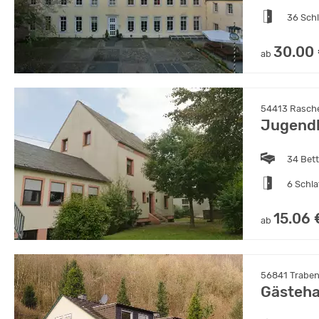
36 Sch
30.00
ab
54413 Rasche
Jugend
34 Bet
6 Schl
15.06 
ab
56841 Traben
Gästeha