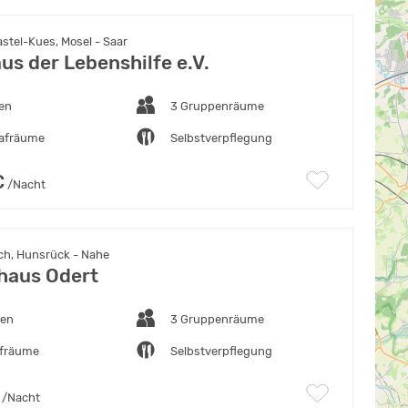
stel-Kues, Mosel - Saar
us der Lebenshilfe e.V.
ten
3 Gruppenräume
lafräume
Selbstverpflegung
€
/Nacht
h, Hunsrück - Nahe
thaus Odert
ten
3 Gruppenräume
afräume
Selbstverpflegung
/Nacht