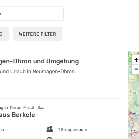
G
WEITERE FILTER
+
agen-Dhron und Umgebung
−
n und Urlaub in Neumagen-Dhron.
en-Dhron, Mosel - Saar
aus Berkele
ten
1 Gruppenraum