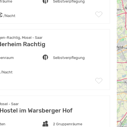
afräume
Selbstverpflegung
€
/Nacht
en-Rachtig, Mosel - Saar
derheim Rachtig
penraum
Selbstverpflegung
/Nacht
Mosel - Saar
 Hostel im Warsberger Hof
ten
2 Gruppenräume