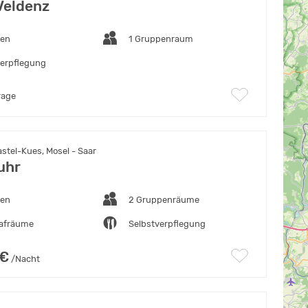
Veldenz
ten
1 Gruppenraum
verpflegung
rage
stel-Kues, Mosel - Saar
uhr
ten
2 Gruppenräume
lafräume
Selbstverpflegung
 €
/Nacht