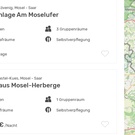
övenig, Mosel - Saar
nlage Am Moselufer
ten
3 Gruppenräume
lafräume
Selbstverpflegung
rage
stel-Kues, Mosel - Saar
aus Mosel-Herberge
ten
1 Gruppenraum
afräume
Selbstverpflegung
 €
/Nacht