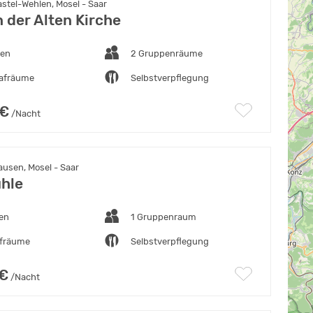
stel-Wehlen, Mosel - Saar
n der Alten Kirche
ten
2 Gruppenräume
lafräume
Selbstverpflegung
 €
/Nacht
usen, Mosel - Saar
hle
ten
1 Gruppenraum
afräume
Selbstverpflegung
 €
/Nacht