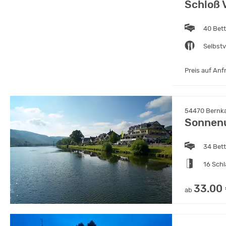
Schloß 
40 Bet
Selbst
Preis auf Anf
54470 Bernka
Sonnen
34 Bet
16 Sch
33.00
ab