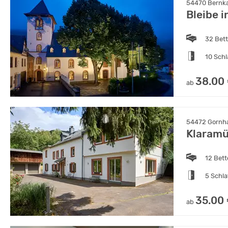
54470 Bernka
Bleibe i
32 Bet
10 Sch
38.00
ab
54472 Gornha
Klaramü
12 Bet
5 Schl
35.00
ab