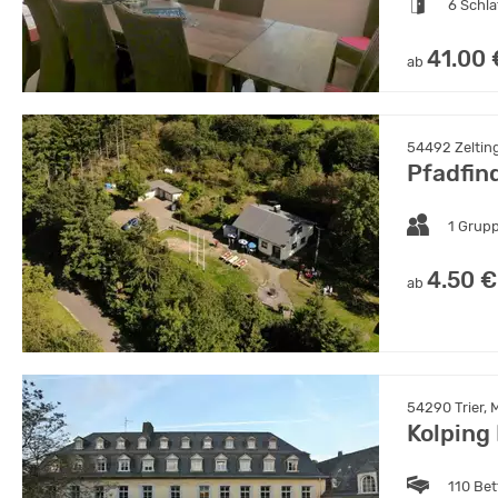
6 Schl
41.00 
ab
54492 Zelting
Pfadfin
1 Grup
4.50 €
ab
54290 Trier, 
Kolping
110 Bet