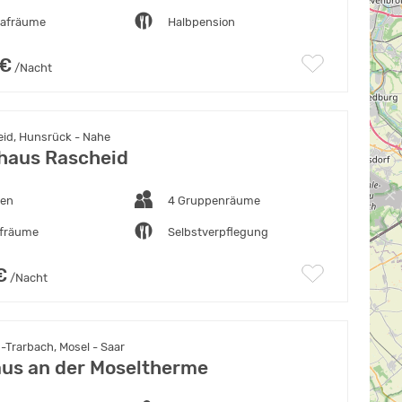
lafräume
Halbpension
 €
/Nacht
id, Hunsrück - Nahe
haus Rascheid
ten
4 Gruppenräume
afräume
Selbstverpflegung
€
/Nacht
-Trarbach, Mosel - Saar
us an der Moseltherme