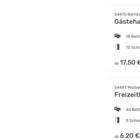
54470 Bernka
Gästeha
18 Bet
10 Sch
17.50 
ab
54497 Morbac
Freizei
40 Bet
8 Schl
6.20 €
ab