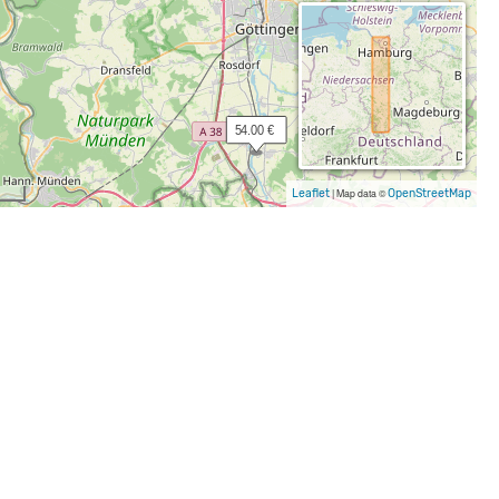
 17.00 €
 25.00 €
 54.00 €
Leaflet
|
Map data ©
OpenStreetMap