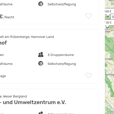
lafräume
Selbstverpflegung
  9.68 €
 €
/Nacht
3
 27.00 €
adt am Rübenberge, Hannover Land
hof
ten
3 Gruppenräume
lafräume
Selbstverpflegung
rage
e, Weser Bergland
- und Umweltzentrum e.V.