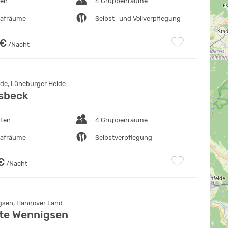
ten
4 Gruppenräume
lafräume
Selbst- und Vollverpflegung
 €
/Nacht
de, Lüneburger Heide
sbeck
tten
4 Gruppenräume
lafräume
Selbstverpflegung
€
/Nacht
sen, Hannover Land
te Wennigsen