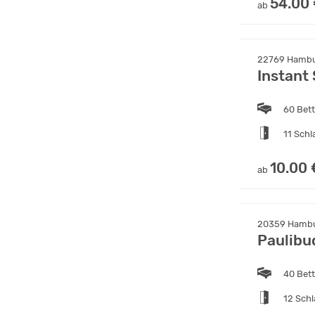
54.00
ab
22769 Hambu
Instant
60 Bet
11 Sch
10.00 
ab
20359 Hambu
Paulibu
40 Bet
12 Sch