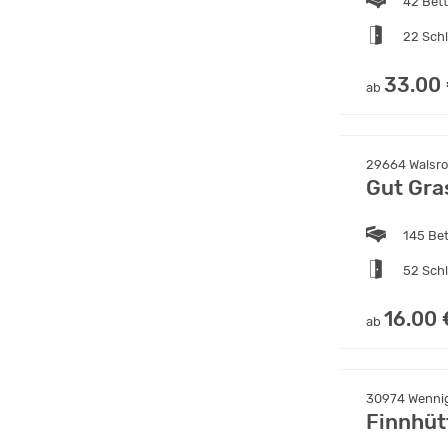
42 Bet
22 Sch
33.00
ab
29664 Walsro
Gut Gra
145 Be
52 Sch
16.00 
ab
30974 Wennig
Finnhüt