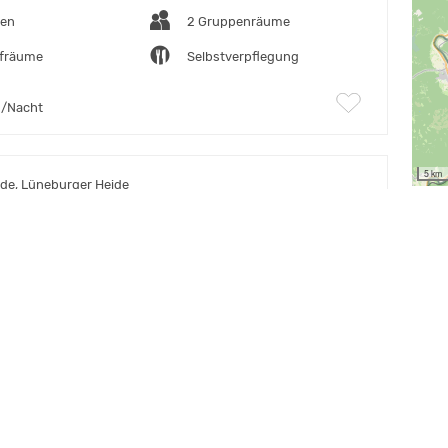
ten
2 Gruppenräume
afräume
Selbstverpflegung
/Nacht
5 km
de, Lüneburger Heide
of Honerdingen
ten
23 Schlafräume
verpflegung
€
/Nacht
ark, Hannover Land
aus Wedework