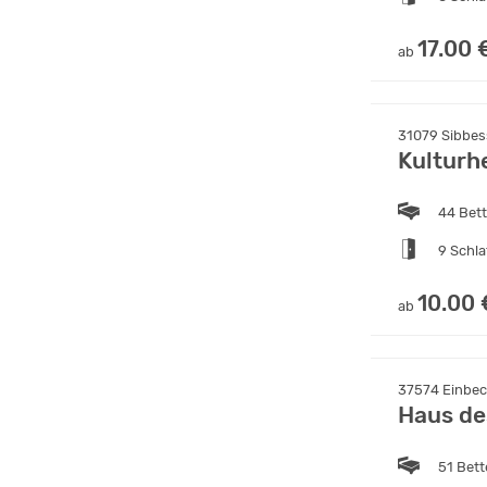
17.00 
ab
31079 Sibbes
Kulturh
44 Bet
9 Schl
10.00 
ab
37574 Einbeck
Haus de
51 Bet