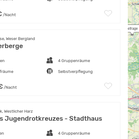
€
/Nacht
 Anfrage
se, Weser Bergland
erberge
ten
4 Gruppenräume
afräume
Selbstverpflegung
€
/Nacht
, Westlicher Harz
s Jugendrotkreuzes - Stadthaus
ten
4 Gruppenräume