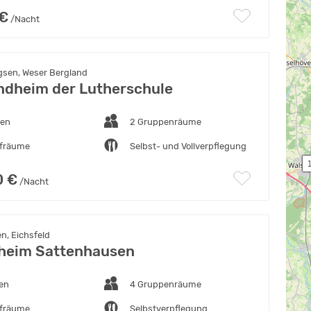
 €
/Nacht
sen, Weser Bergland
ndheim der Lutherschule
ten
2 Gruppenräume
afräume
Selbst- und Vollverpflegung
 
0 €
/Nacht
n, Eichsfeld
theim Sattenhausen
ten
4 Gruppenräume
afräume
Selbstverpflegung