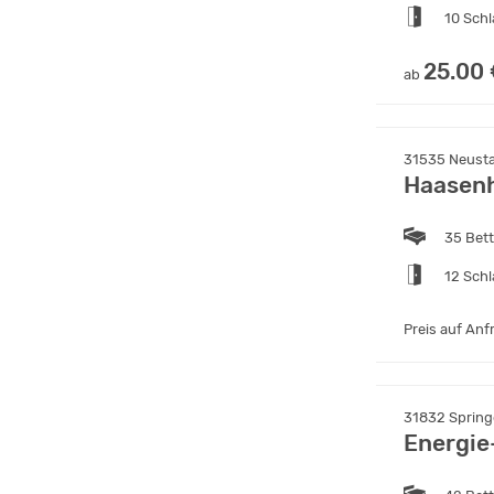
10 Sch
25.00
ab
31535 Neust
Haasen
35 Bet
12 Sch
Preis auf Anf
31832 Spring
Energie