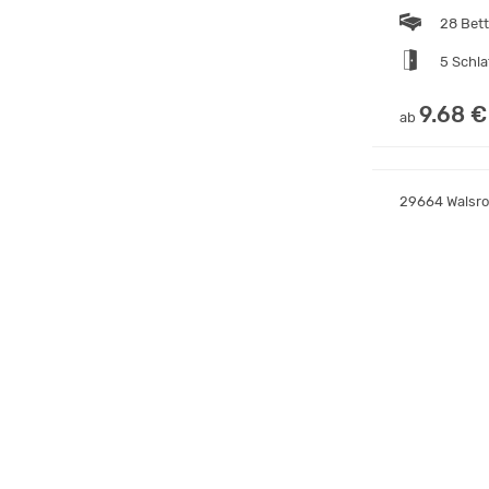
28 Bet
5 Schl
9.68 €
ab
29664 Walsro
Ferienh
60 Bet
Selbst
10.00 
ab
30900 Wedem
Gästeh