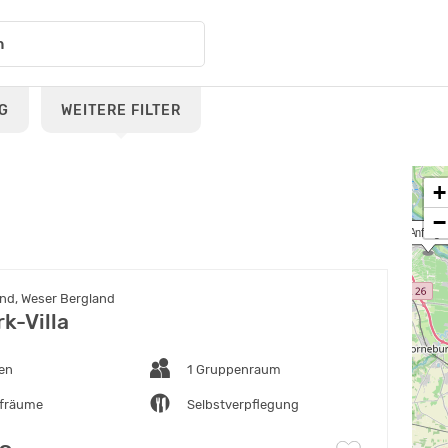
G
WEITERE FILTER
+
−
 Anfrage
and, Weser Bergland
k-Villa
ten
1 Gruppenraum
afräume
Selbstverpflegung