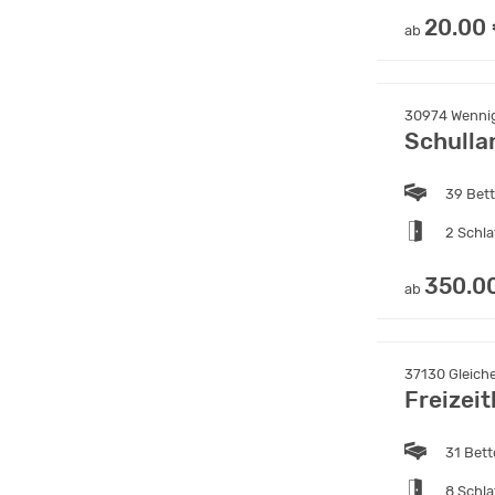
20.00
ab
30974 Wennig
Schulla
39 Bet
2 Schl
350.0
ab
37130 Gleiche
Freizei
31 Bet
8 Schl