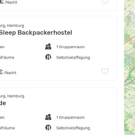
 €
/Nacht
rg, Hamburg
 Sleep Backpackerhostel
ten
1 Gruppenraum
lafräume
Selbstverpflegung
€
/Nacht
rg, Hamburg
de
ten
1 Gruppenraum
lafräume
Selbstverpflegung