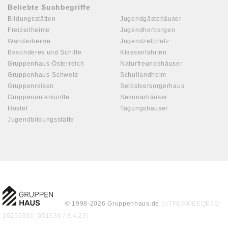
Beliebte Suchbegriffe
Bildungsstätten
Jugendgästehäuser
Freizeitheime
Jugendherbergen
Wanderheime
Jugendzeltplatz
Besonderes und Schiffe
Klassenfahrten
Gruppenhaus-Österreich
Naturfreundehäuser
Gruppenhaus-Schweiz
Schullandheim
Gruppenreisen
Selbstversorgerhaus
Gruppenunterkünfte
Seminarhäuser
Hostel
Tagungshäuser
Jugendbildungsstätte
© 1998-2026 Gruppenhaus.de
(UTF8/XMEEQE5G
20260806_051636 / 8.4.23)