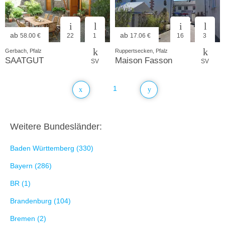
ab
ab
58.00 €
22
1
17.06 €
16
3
Gerbach, Pfalz
Ruppertsecken, Pfalz
SAATGUT
Maison Fasson
SV
SV
1
Weitere Bundesländer:
Baden Württemberg (330)
Bayern (286)
BR (1)
Brandenburg (104)
Bremen (2)