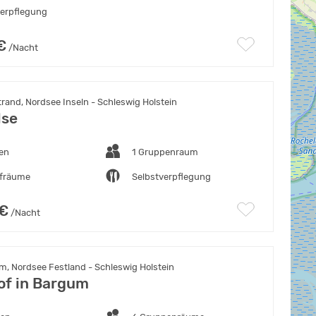
verpflegung
€
/Nacht
and, Nordsee Inseln - Schleswig Holstein
lse
ten
1 Gruppenraum
afräume
Selbstverpflegung
 €
/Nacht
, Nordsee Festland - Schleswig Holstein
of in Bargum