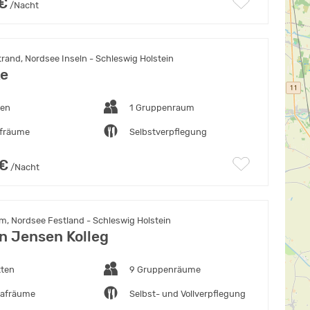
 €
/Nacht
and, Nordsee Inseln - Schleswig Holstein
ke
ten
1 Gruppenraum
afräume
Selbstverpflegung
 €
/Nacht
m, Nordsee Festland - Schleswig Holstein
an Jensen Kolleg
tten
9 Gruppenräume
lafräume
Selbst- und Vollverpflegung