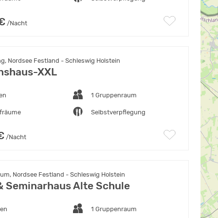
 €
/Nacht
g, Nordsee Festland - Schleswig Holstein
nshaus-XXL
ten
1 Gruppenraum
afräume
Selbstverpflegung
€
/Nacht
um, Nordsee Festland - Schleswig Holstein
& Seminarhaus Alte Schule
ten
1 Gruppenraum