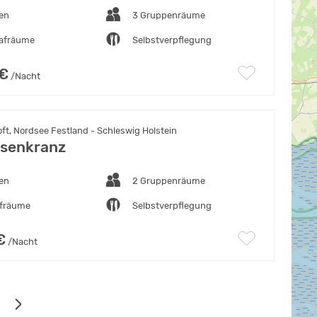
ten
3 Gruppenräume
lafräume
Selbstverpflegung
 €
/Nacht
t, Nordsee Festland - Schleswig Holstein
senkranz
ten
2 Gruppenräume
afräume
Selbstverpflegung
€
/Nacht