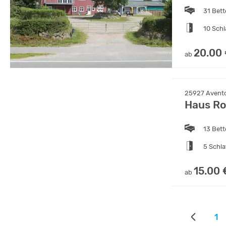
31 Bet
10 Sch
20.00
ab
25927 Aventof
Haus Ro
13 Bet
5 Schl
15.00 
ab
1