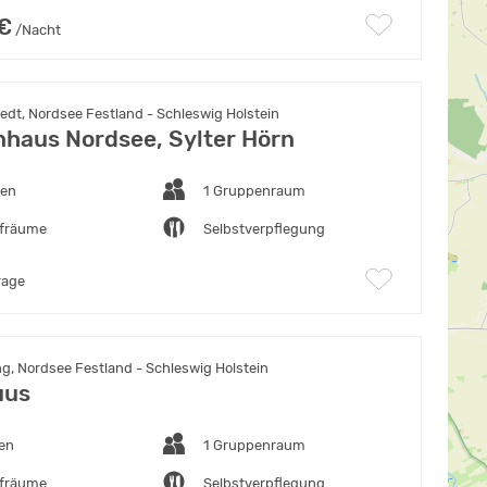
 €
/Nacht
dt, Nordsee Festland - Schleswig Holstein
haus Nordsee, Sylter Hörn
ten
1 Gruppenraum
afräume
Selbstverpflegung
rage
g, Nordsee Festland - Schleswig Holstein
uus
ten
1 Gruppenraum
afräume
Selbstverpflegung