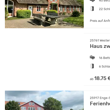
40 Bet
22 Sch
Preis auf Anf
25761 Westerd
Haus zw
16 Bet
6 Schl
18.75 
ab
25917 Enge-S
Ferienh