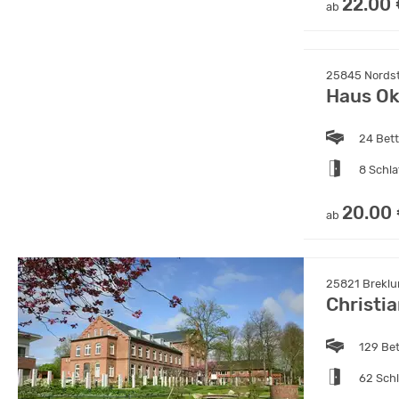
22.00
ab
25845 Nordstr
Haus O
24 Bet
8 Schl
20.00
ab
25821 Breklu
Christi
129 Be
62 Sch