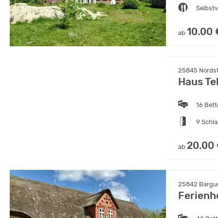
Selbst
10.00 
ab
25845 Nordstr
Haus Te
16 Bet
9 Schl
20.00
ab
25842 Bargum
Ferienh