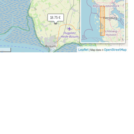
 18.75 €
Leaflet
|
Map data ©
OpenStreetMap
Jugendgästehäuser
Jugendherbergen
Jugendzeltplatz
Klassenfahrten
Naturfreundehäuser
Schullandheim
Selbstversorgerhaus