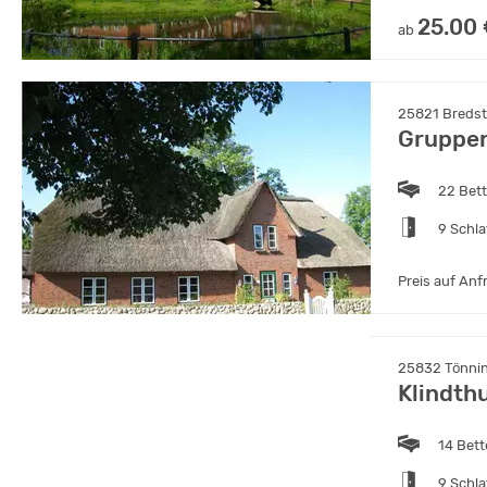
25.00
ab
25821 Bredste
Gruppen
22 Bet
9 Schl
Preis auf Anf
25832 Tönnin
Klindth
14 Bet
9 Schl