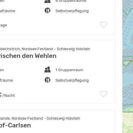
ten
6 Gruppenräume
lafräume
Selbstverpflegung
rage
eichstrich, Nordsee Festland - Schleswig Holstein
ischen den Wehlen
ten
1 Gruppenraum
afräume
Selbstverpflegung
€
/Nacht
ande, Nordsee Festland - Schleswig Holstein
of-Carlsen