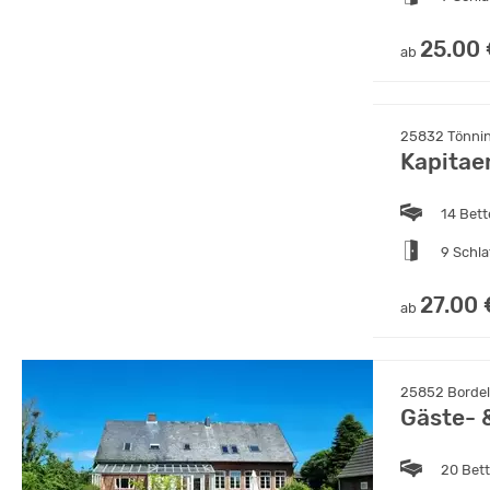
25.00
ab
25832 Tönnin
Kapitae
14 Bet
9 Schl
27.00 
ab
25852 Bordel
Gäste- 
20 Bet