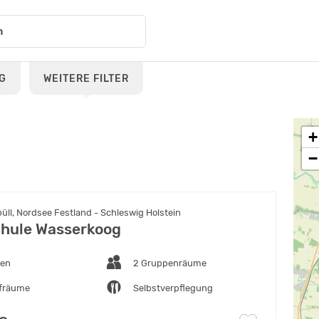
G
WEITERE FILTER
+
−
ll, Nordsee Festland - Schleswig Holstein
hule Wasserkoog
ten
2 Gruppenräume
afräume
Selbstverpflegung