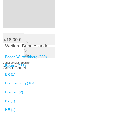
18.00 €
ab
52
Weitere Bundesländer:
SV
Baden Württemberg (330)
Canet de Mar, Spanien
Bayern (286)
Casa Canet
BR (1)
Brandenburg (104)
Bremen (2)
BY (1)
HE (1)