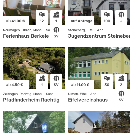
ab
41.00 €
12
1
auf Anfrage
100
+
Neumagen-Dhron, Mosel - Saar
Steineberg, Eifel - Ahr
Ferienhaus Berkele
Jugendzentrum Steineber
SV
ab
ab
4.50 €
1
SV
11.00 €
30
2
Zeltingen-Rachtig, Mosel - Saar
Ulmen, Eifel - Ahr
Pfadfinderheim Rachtig
Eifelvereinshaus
SV