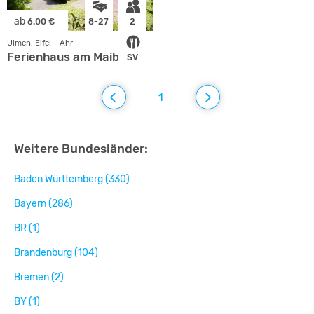
ab
6.00 €
8-27
2
Ulmen, Eifel - Ahr
Ferienhaus am Maibüsch
SV
1
Weitere Bundesländer:
Baden Württemberg (330)
Bayern (286)
BR (1)
Brandenburg (104)
Bremen (2)
BY (1)