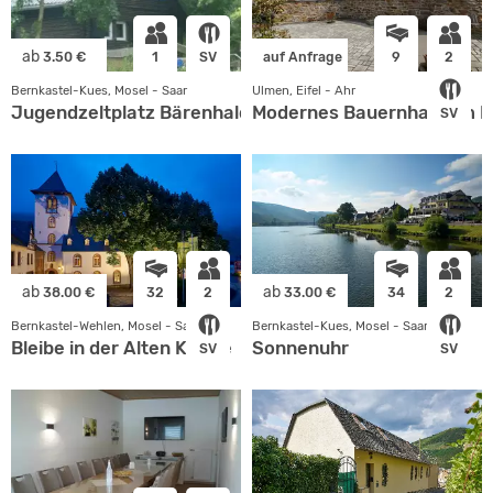
ab
3.50 €
1
SV
auf Anfrage
9
2
Bernkastel-Kues, Mosel - Saar
Ulmen, Eifel - Ahr
Jugendzeltplatz Bärenhalde
Modernes Bauernhaus im D
SV
ab
ab
38.00 €
32
2
33.00 €
34
2
Bernkastel-Wehlen, Mosel - Saar
Bernkastel-Kues, Mosel - Saar
Bleibe in der Alten Kirche
Sonnenuhr
SV
SV