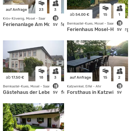
auf Anfrage
23
3
ab
54.00 €
15
1
Kröv-Kövenig, Mosel - Saar
Ferienanlage Am Moselufer
Bernkastel-Kues, Mosel - Saar
SV
Ferienhaus Mosel-Herberg
SV
ab
17.50 €
18
3
auf Anfrage
15
2
Bernkastel-Kues, Mosel - Saar
Katzwinkel, Eifel - Ahr
Gästehaus der Lebenshilfe e.V.
Forsthaus in Katzwinkel
SV
SV