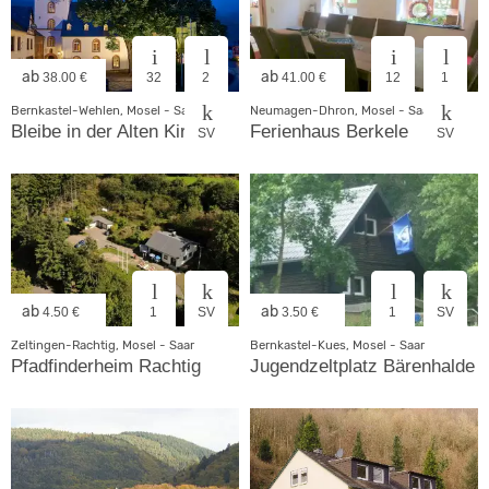
ab
ab
38.00 €
32
2
41.00 €
12
1
Bernkastel-Wehlen, Mosel - Saar
Neumagen-Dhron, Mosel - Saar
Bleibe in der Alten Kirche
Ferienhaus Berkele
SV
SV
ab
ab
4.50 €
1
SV
3.50 €
1
SV
Zeltingen-Rachtig, Mosel - Saar
Bernkastel-Kues, Mosel - Saar
Pfadfinderheim Rachtig
Jugendzeltplatz Bärenhalde