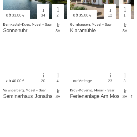
ab
ab
33.00 €
34
2
35.00 €
12
1
Bernkastel-Kues, Mosel - Saar
Gornhausen, Mosel - Saar
Sonnenuhr
Klaramühle
SV
SV
ab
40.00 €
20
4
auf Anfrage
23
3
Valwigerberg, Mosel - Saar
Kröv-Kövenig, Mosel - Saar
Seminarhaus Jonathan
Ferienanlage Am Moselufer
SV
SV