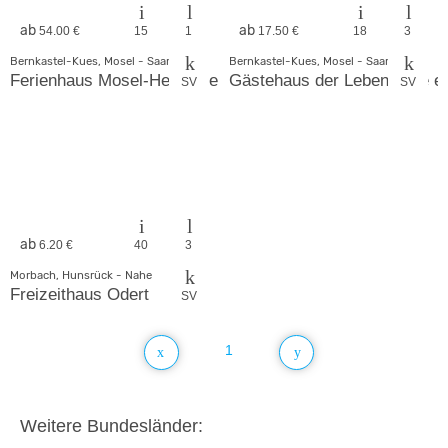
ab
ab
54.00 €
15
1
17.50 €
18
3
Bernkastel-Kues, Mosel - Saar
Bernkastel-Kues, Mosel - Saar
Ferienhaus Mosel-Herberge
Gästehaus der Lebenshilfe e.
SV
SV
ab
6.20 €
40
3
Morbach, Hunsrück - Nahe
Freizeithaus Odert
SV
1
Weitere Bundesländer: