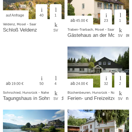
auf Anfrage
40
1
ab
45.00 €
23
1
Veldenz, Mosel - Saar
Schloß Veldenz
Traben-Trarbach, Mosel - Saar
SV
Gästehaus an der Moselther
SV
ab
ab
19.00 €
50
4
24.00 €
32
2
Sohrschied, Hunsrück - Nahe
Büchenbeuren, Hunsrück - Nahe
Tagungshaus in Sohrschied
Ferien- und Freizeitzentrum
SV
SV