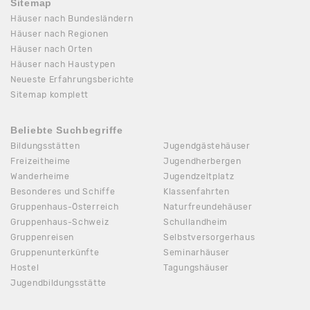
Sitemap
Häuser nach Bundesländern
Häuser nach Regionen
Häuser nach Orten
Häuser nach Haustypen
Neueste Erfahrungsberichte
Sitemap komplett
Beliebte Suchbegriffe
Bildungsstätten
Jugendgästehäuser
Freizeitheime
Jugendherbergen
Wanderheime
Jugendzeltplatz
Besonderes und Schiffe
Klassenfahrten
Gruppenhaus-Österreich
Naturfreundehäuser
Gruppenhaus-Schweiz
Schullandheim
Gruppenreisen
Selbstversorgerhaus
Gruppenunterkünfte
Seminarhäuser
Hostel
Tagungshäuser
Jugendbildungsstätte