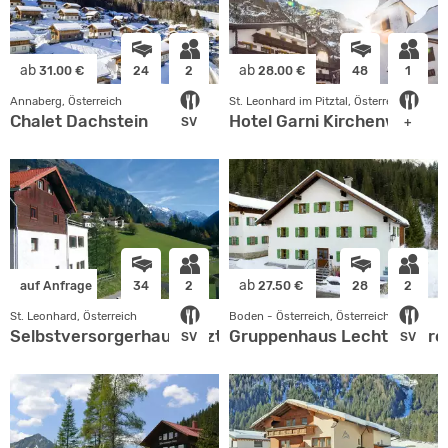
ab
ab
31.00 €
24
2
28.00 €
48
1
Annaberg, Österreich
St. Leonhard im Pitztal, Österreich
Chalet Dachstein
Hotel Garni Kirchenwirt
SV
+
ab
auf Anfrage
34
2
27.50 €
28
2
St. Leonhard, Österreich
Boden - Österreich, Österreich
Selbstversorgerhaus Pitztal
Gruppenhaus Lechtal | Tiro
SV
SV