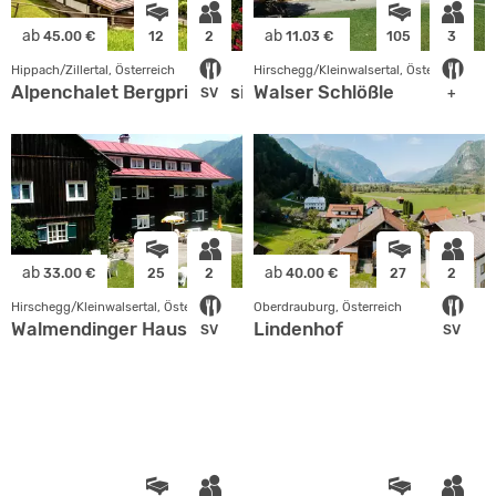
ab
ab
45.00 €
12
2
11.03 €
105
3
Hippach/Zillertal, Österreich
Hirschegg/Kleinwalsertal, Österreich
Alpenchalet Bergprinzessin im Zillertal
Walser Schlößle
SV
+
ab
ab
33.00 €
25
2
40.00 €
27
2
Hirschegg/Kleinwalsertal, Österreich
Oberdrauburg, Österreich
Walmendinger Haus
Lindenhof
SV
SV