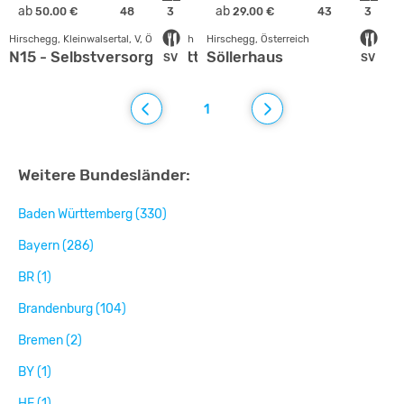
ab
ab
50.00 €
48
3
29.00 €
43
3
Hirschegg, Kleinwalsertal, V, Österreich
Hirschegg, Österreich
N15 - Selbstversorgerhütte im Kleinwalsertal
Söllerhaus
SV
SV
1
Weitere Bundesländer:
Baden Württemberg (330)
Bayern (286)
BR (1)
Brandenburg (104)
Bremen (2)
BY (1)
HE (1)