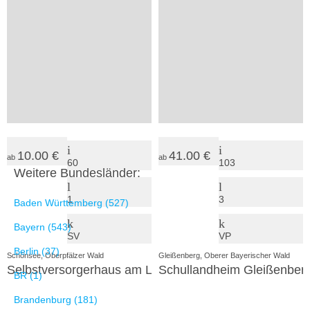
Schönsee, Oberpfälzer Wald
Jugendzeltlagerplatz Gaisthal der SdJ
3
+
Neunburg vorm Wald, Oberpfälzer Wald
Alte Glasschleife
10.00 €
41.00 €
ab
ab
60
103
Weitere Bundesländer:
1
3
Baden Württemberg (527)
Bayern (543)
SV
VP
Berlin (37)
Schönsee, Oberpfälzer Wald
Gleißenberg, Oberer Bayerischer Wald
Selbstversorgerhaus am Lauber Berg
Schullandheim Gleißenber
BR (1)
Brandenburg (181)