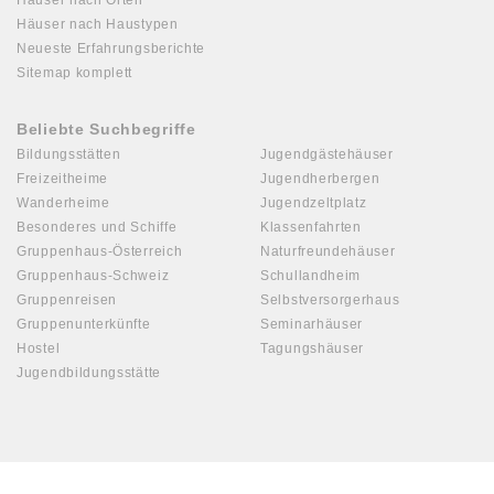
Häuser nach Orten
Häuser nach Haustypen
Neueste Erfahrungsberichte
Sitemap komplett
Beliebte Suchbegriffe
Bildungsstätten
Jugendgästehäuser
Freizeitheime
Jugendherbergen
Wanderheime
Jugendzeltplatz
Besonderes und Schiffe
Klassenfahrten
Gruppenhaus-Österreich
Naturfreundehäuser
Gruppenhaus-Schweiz
Schullandheim
Gruppenreisen
Selbstversorgerhaus
Gruppenunterkünfte
Seminarhäuser
Hostel
Tagungshäuser
Jugendbildungsstätte