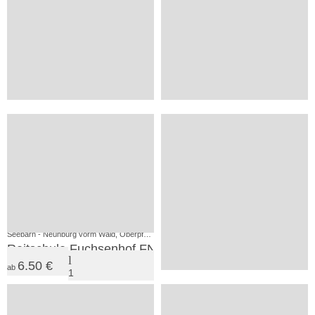
25.00 €
32.00 €
ab
ab
75
164
1
14
+
VP
Seebarn - Neunburg vorm Wald, Oberpfälzer Wald
Waldmünchen, Oberpfälzer Wald
Reitschule Fuchsenhof FN
Jugendbildungsstätte des B
6.50 €
ab
1
25.00 €
ab
SV
32