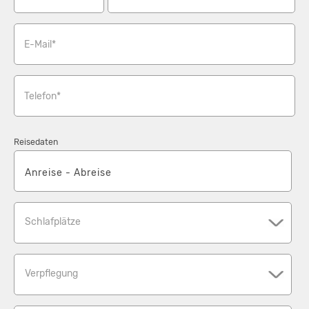
Schenkenzell liegt günstig mitten im Kinzigtal. Dadurch sind Sie in
kurzer Zeit an vielen Attraktionen oder Erlebnissen im ganzen
Schwarzwald. So dauert es z.B. nur ca. 20 Minuten nach
E-Mail*
Freudenstadt oder Hausach.
Mit dem Auto sind Sie in wenigen Minuten in den Nachbarorten
Telefon*
Alpirsbach oder Schiltach. Dort warten Einkaufsmöglichkeiten
und diverse Gasthäuser und Restaurants auf Sie.
Reisedaten
Schlafplätze
Verpflegung