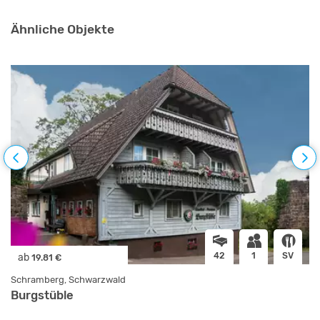
Ähnliche Objekte
42
1
SV
ab
19.81 €
Schramberg, Schwarzwald
Burgstüble