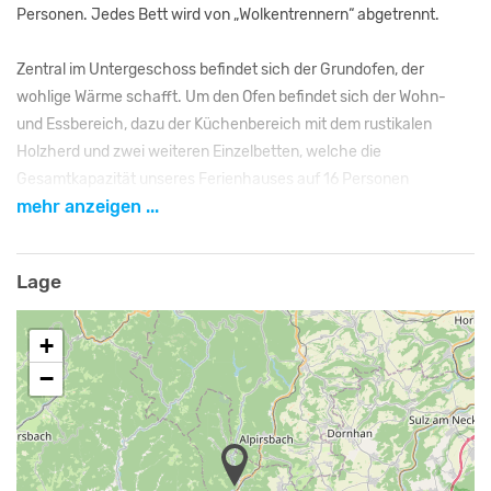
Personen. Jedes Bett wird von „Wolkentrennern“ abgetrennt.
Zentral im Untergeschoss befindet sich der Grundofen, der
wohlige Wärme schafft. Um den Ofen befindet sich der Wohn-
und Essbereich, dazu der Küchenbereich mit dem rustikalen
Holzherd und zwei weiteren Einzelbetten, welche die
Gesamtkapazität unseres Ferienhauses auf 16 Personen
mehr anzeigen ...
erhöhen. Ein großer Kühlschrank, eine Filterkaffeemaschine
sowie ein Wasserkocher und eine Induktionsplatte sind ebenfalls
im Inventar unseres Blockhauses vorhanden.
Lage
Das Badezimmer ist mit einer Holzzuber-Dusche und einer
+
Toilette ausgestattet, das einzigartig in dieser Art ist und sich von
vielen Badezimmern unterscheidet.
−
Hinweis für Hundebesitzer:
Generell dürfen Sie Ihren Hund optional dazu buchen, melden Sie
ihn ggf. gerne direkt bei der Buchung oder bis 7 Tage vor Anreise