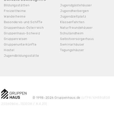
Bildungsstätten
Jugendgästehäuser
Freizeitheime
Jugendherbergen
Wanderheime
Jugendzeltplatz
Besonderes und Schiffe
Klassenfahrten
Gruppenhaus-Österreich
Naturfreundehäuser
Gruppenhaus-Schweiz
Schullandheim
Gruppenreisen
Selbstversorgerhaus
Gruppenunterkünfte
Seminarhäuser
Hostel
Tagungshäuser
Jugendbildungsstätte
© 1998-2026 Gruppenhaus.de
(UTF8/XMEEQE5G
20260806_133028 / 8.4.23)
40.00 €
ANFRAGE
ab